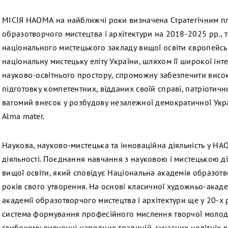
МІСІЯ НАОМА на найближчі роки визначена Стратегічним пл
образотворчого мистецтва і архітектури на 2018-2025 рр., 
національного мистецького закладу вищої освіти європейськ
національну мистецьку еліту України, шляхом її широкої інте
науково-освітнього простору, спроможну забезпечити високи
підготовку компетентних, відданих своїй справі, патріотич
вагомий внесок у розбудову незалежної демократичної Укр
Аlma mater.
Наукова, науково-мистецька та інноваційна діяльність у Н
діяльності. Поєднання навчання з науковою і мистецькою д
вищої освіти, який сповідує Національна академія образотв
років свого утворення. На основі класичної художньо-акаде
академії образотворчого мистецтва і архітектури ще у 20-х 
система формування професійного мислення творчої молоді,
глибокому вивченні народних традицій, сучасних новітніх в