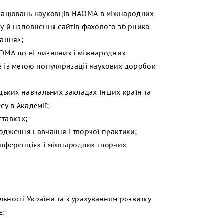
рацювань науковців НАОМА в міжнародних
у й наповнення сайтів фахового збірника
вання»;
ОМА до вітчизняних і міжнародних
 із метою популяризації наукових доробок
цьких навчальних закладах інших країн та
у в Академії;
ставках;
одження навчання і творчої практики;
онференціях і міжнародних творчих
ьності України та з урахуванням розвитку
є: