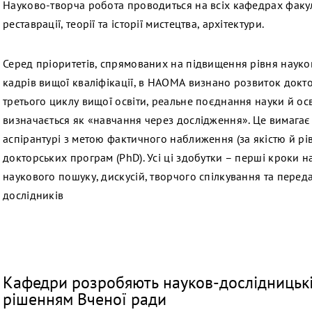
Науково-творча робота проводиться на всіх кафедрах факул
реставрації, теорії та історії мистецтва, архітектури.
Серед пріоритетів, спрямованих на підвищення рівня науко
кадрів вищої кваліфікації, в НАОМА визнано розвиток док
третього циклу вищої освіти, реальне поєднання науки й осв
визначається як «навчання через дослідження». Це вимагає 
аспірантурі з метою фактичного наближення (за якістю й рів
докторських програм (PhD). Усі ці здобутки – перші кроки
наукового пошуку, дискусій, творчого спілкування та переда
дослідників
Кафедри розробяють науков-дослідницькі 
рішенням Вченої ради