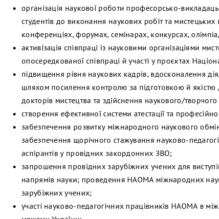
організація наукової роботи професорсько-викладацько
студентів до виконання наукових робіт та мистецьких п
конференціях, форумах, семінарах, конкурсах, олімпі
активізація співпраці із науковими організаціями ми
опосередкованої співпраці й участі у проєктах Націон
підвищення рівня наукових кадрів, вдосконалення діял
шляхом посилення контролю за підготовкою й якістю 
докторів мистецтва та здійснення наукового/творчого
створення ефективної системи атестації та професійн
забезпечення розвитку міжнародного наукового обмін
забезпечення щорічного стажування науково-педагогічн
аспірантів у провідних закордонних ЗВО;
запрошення провідних зарубіжних учених для виступі
напрямів науки; проведення НАОМА міжнародних нау
зарубіжних учених;
участі науково-педагогічних працівників НАОМА в мі