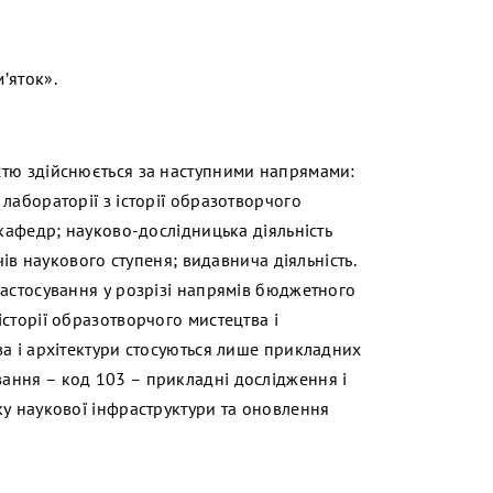
м’яток».
стю здійснюється за наступними напрямами:
лабораторії з історії образотворчого
 кафедр; науково-дослідницька діяльність
чів наукового ступеня; видавнича діяльність.
застосування у розрізі напрямів бюджетного
сторії образотворчого мистецтва і
ва і архітектури стосуються лише прикладних
ання – код 103 – прикладні дослідження і
ку наукової інфраструктури та оновлення