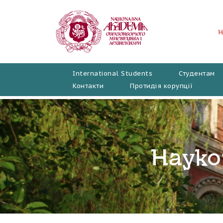
Перейти
до
вмісту
International Students
Студентам
Контакти
Протидія корупції
Науко