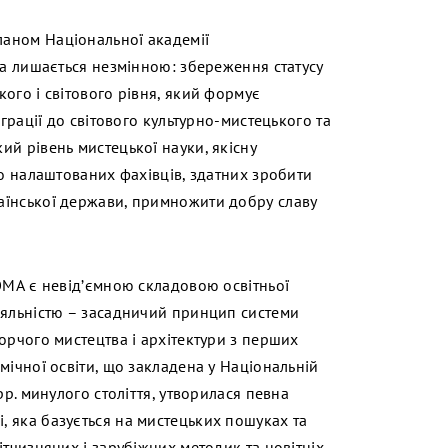
аном Національної академії
та лишається незмінною: збереження статусу
ого і світового рівня, який формує
грації до світового культурно-мистецького та
й рівень мистецької науки, якісну
но налаштованих фахівців, здатних зробити
аїнської держави, примножити добру славу
АОМА є невід’ємною складовою освітньої
іяльністю – засадничий принцип системи
орчого мистецтва і архітектури з перших
мічної освіти, що закладена у Національній
рр. минулого століття, утворилася певна
 яка базується на мистецьких пошуках та
ітчизняних і зарубіжних методик та новітніх