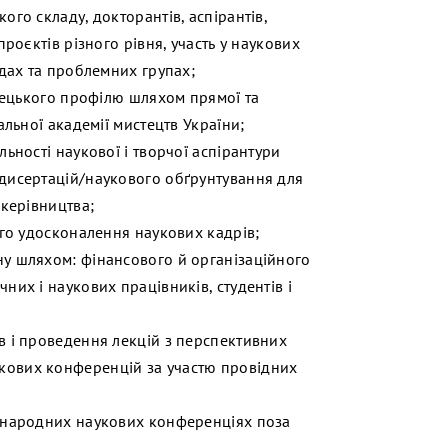
го складу, докторантів, аспірантів,
роєктів різного рівня, участь у наукових
адах та проблемних групах;
стецького профілю шляхом прямої та
альної академії мистецтв України;
ьності наукової і творчої аспірантури
дисертацій/наукового обґрунтування для
 керівництва;
ого удосконалення наукових кадрів;
у шляхом: фінансового й організаційного
их і наукових працівників, студентів і
в і проведення лекцій з перспективних
кових конференцій за участю провідних
жнародних наукових конференціях поза