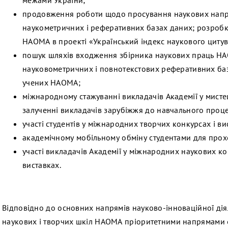
межами України;
продовження роботи щодо просування наукових нап
наукометричних і реферативних базах даних; розробк
НАОМА в проекті «Український індекс наукового циту
пошук шляхів входження збірника наукових праць НА
науковометричних і повнотекстових реферативних баз
учених НАОМА;
міжнародному стажуванні викладачів Академії у мисте
залученні викладачів зарубіжжя до навчального процес
участі студентів у міжнародних творчих конкурсах і ви
академічному мобільному обміну студентами для прох
участі викладачів Академії у міжнародних наукових к
виставках.
Відповідно до основних напрямів науково-інноваційної діял
наукових і творчих шкіл НАОМА пріоритетними напрямами 