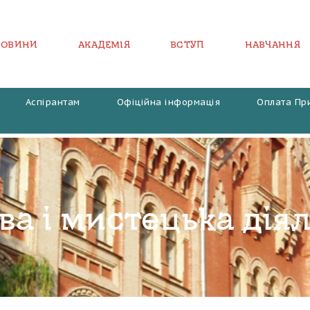
НОВИНИ
АКАДЕМІЯ
ВСТУП
НАВЧАННЯ
Аспірантам
Офіційна інформація
Оплата Пр
ва і мистецька діял