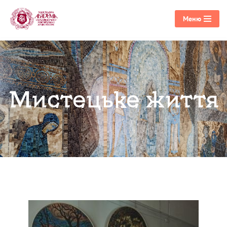
Меню
Перейти
до
вмісту
Мистецьке життя