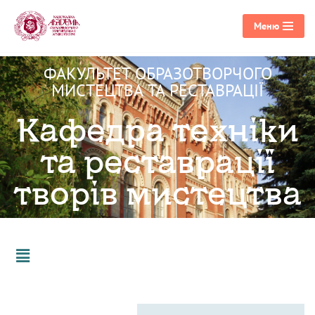
Меню
Перейти
до
ФАКУЛЬТЕТ ОБРАЗОТВОРЧОГО
вмісту
МИСТЕЦТВА ТА РЕСТАВРАЦІЇ
Кафедра техніки
та реставрації
творів мистецтва