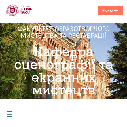
Меню
Перейти
до
ФАКУЛЬТЕТ ОБРАЗОТВОРЧОГО
вмісту
МИСТЕЦТВА ТА РЕСТАВРАЦІЇ
Кафедра
сценографії та
екранних
мистецтв