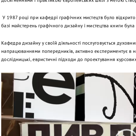
досягненнями і практикою європейських шкіл з метою ство
У 1987 році при кафедрі графічних мистецтв було відкрито
базі майстерень графічного дизайну і мистецтва книги була
Кафедра дизайну у своїй діяльності послуговується духовни
напрацюваннями попередників, активно експериментує в на
дослідницькі, евристичні підходи до проектування курсових
Відеопрогравач