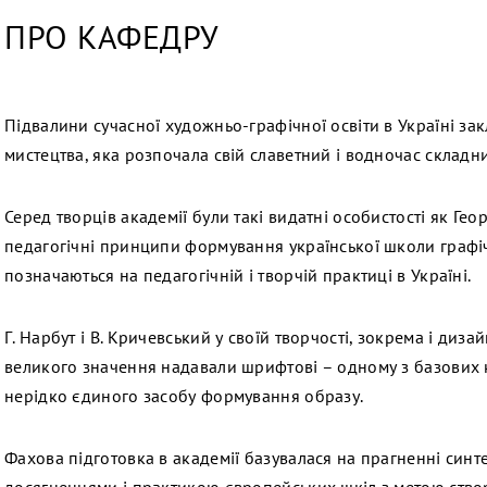
ПРО КАФЕДРУ
Підвалини сучасної художньо-графічної освіти в Україні за
мистецтва, яка розпочала свій славетний і водночас складн
Серед творців академії були такі видатні особистості як Гео
педагогічні принципи формування української школи графі
позначаються на педагогічній і творчій практиці в Україні.
Г. Нарбут і В. Кричевський у своїй творчості, зокрема і диз
великого значення надавали шрифтові – одному з базових 
нерідко єдиного засобу формування образу.
Фахова підготовка в академії базувалася на прагненні синт