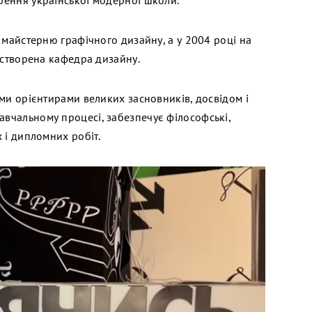
рення української модерної школи.
 майстерню графічного дизайну, а у 2004 році на
 створена кафедра дизайну.
ми орієнтирами великих засновників, досвідом і
вчальному процесі, забезпечує філософські,
 і дипломних робіт.