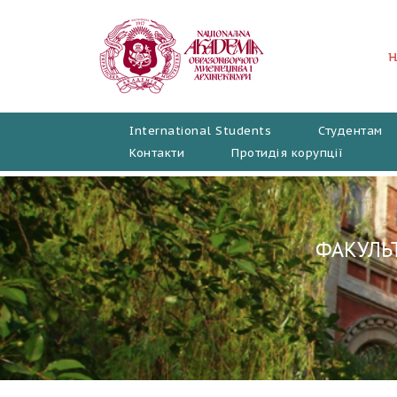
Перейти
до
вмісту
International Students
Студентам
Контакти
Протидія корупції
ФАКУЛЬТ