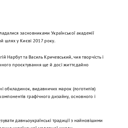
кладалися засновниками Української академії
ий шлях у Києві 2017 року.
ргій Нарбут та Василь Кричевський, чия творчість і
чного проєктування ще й досі життєдайно
айні обкладинок, видавничих марок (логотипів)
компонентів графічного дизайну, основного і
езувати давньоукраїнські традиції з найновішими