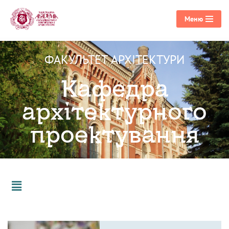
Меню
Перейти
до
вмісту
ФАКУЛЬТЕТ АРХІТЕКТУРИ
Кафедра
архітектурного
проектування