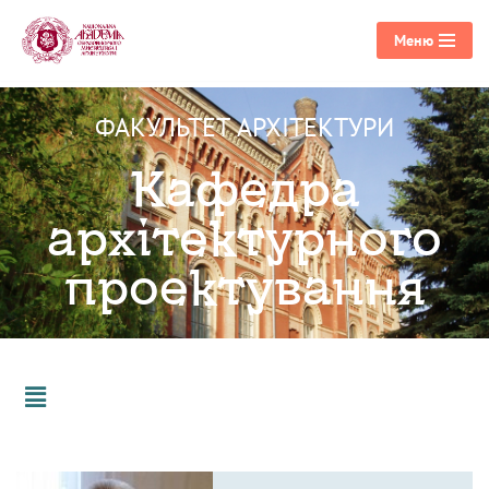
Меню
Перейти
до
вмісту
ФАКУЛЬТЕТ АРХІТЕКТУРИ
Кафедра
архітектурного
проектування