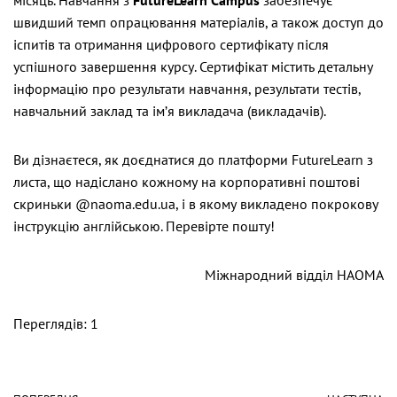
місяць. Навчання з
FutureLearn Campus
забезпечує
швидший темп опрацювання матеріалів, а також доступ до
іспитів та отримання цифрового сертифікату після
успішного завершення курсу. Сертифікат містить детальну
інформацію про результати навчання, результати тестів,
навчальний заклад та ім’я викладача (викладачів).
Ви дізнаєтеся, як доєднатися до платформи FutureLearn з
листа, що надіслано кожному на корпоративні поштові
скриньки @naoma.edu.ua, і в якому викладено покрокову
інструкцію англійською. Перевірте пошту!
Міжнародний відділ НАОМА
Переглядів: 1