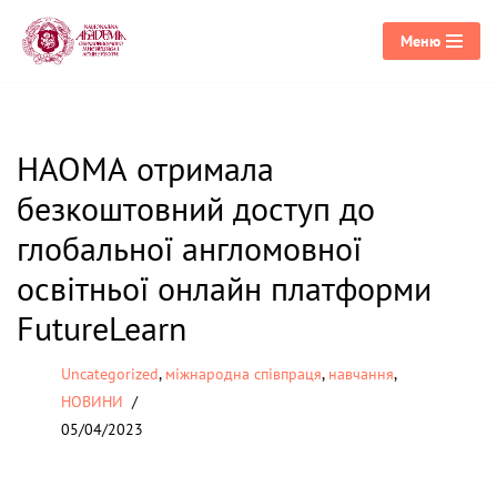
Меню
Перейти
до
вмісту
НАОМА отримала
безкоштовний доступ до
глобальної англомовної
освітньої онлайн платформи
FutureLearn
Uncategorized
,
міжнародна співпраця
,
навчання
,
НОВИНИ
05/04/2023