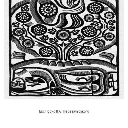
Екслібрис В.Є. Перевальського