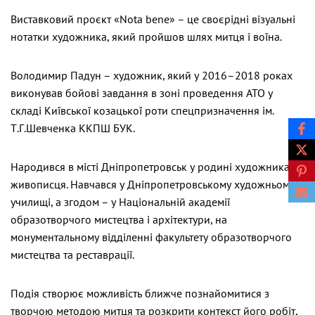
Виставковий проєкт «Nota bene» – це своєрідні візуальні
нотатки художника, який пройшов шлях митця і воїна.
Володимир Падун – художник, який у 2016–2018 роках
виконував бойові завдання в зоні проведення АТО у
складі Київської козацької роти спецпризначення ім.
Т.Г.Шевченка ККПШ БУК.
Народився в місті Дніпропетровськ у родині художника-
живописця. Навчався у Дніпропетровському художньому
училищі, а згодом – у Національній академії
образотворчого мистецтва і архітектури, на
монументальному відділенні факультету образотворчого
мистецтва та реставрації.
Подія створює можливість ближче познайомитися з
творчою методою митця та розкрити контекст його робіт,