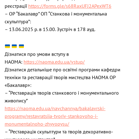
реєстрації
https://forms.gle/
s68RaxUFJ2APexWT6
– ОР “Бакалавр” ОП “Станкова і монументальна
скульптура”:
– 13.06.2025 р. в 15.00. Зустріч в 178 ауд.
Дізнатися про умови вступу в
НАОМА:
https://naoma.edu.ua/vstup/
Дізнатися детальніше про освітні програми кафедри
техніки та реставрації творів мистецтва НАОМА ОР
«Бакалавр»:
– “Реставрація творів станкового і монументального
живопису”
https://naoma.edu.ua/
navchannya/bakalavrski-
programy/restavratsiia-tvoriv-
stankovoho-i-
monumentalnoho-
zhyvopysu/
– “Реставрація скульптури та творів декоративно-