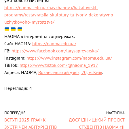
ужиткового мистецтва”
https://naoma.edu.ua/
navchannya/bakalavrski-
programy/restavratsiia-
skulptury-ta-tvoriv-
dekoratyvno-
uzhytkovoho-
mystetstva/
НАОМА в інтернеті та соцмережах:
Сайт НАОМА:
https://naoma.edu.ua/
FB:
https://www.facebook.com/
larysaprevarska/
Instagram:
https://www.instagram.com/
naoma.edu.ua/
TikTok:
https://www.tiktok.com/@naoma_
1917
Адреса: НАОМА,
Вознесенський узвіз, 20, м. Київ
.
Переглядів: 4
ПОПЕРЕДНЯ
НАСТУПНА
ВСТУП 2025. ГРАФІК
ДОСЛІДНИЦЬКИЙ ПРОЄКТ
ЗУСТРІЧЕЙ АБІТУРІЄНТІВ
СТУДЕНТІВ НАОМА «ЇЇ