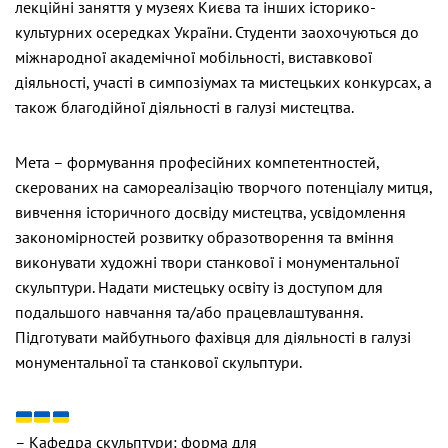
лекційні заняття у музеях Києва та інших історико-
культурних осередках України. Студенти заохочуються до
міжнародної академічної мобільності, виставкової
діяльності, участі в симпозіумах та мистецьких конкурсах, а
також благодійної діяльності в галузі мистецтва.
Мета – формування професійних компетентностей,
скерованих на самореалізацію творчого потенціалу митця,
вивчення історичного досвіду мистецтва, усвідомлення
закономірностей розвитку образотворення та вміння
виконувати художні твори станкової і монументальної
скульптури. Надати мистецьку освіту із доступом для
подальшого навчання та/або працевлаштування.
Підготувати майбутнього фахівця для діяльності в галузі
монументальної та станкової скульптури.
– Кафедра скульптури: форма для