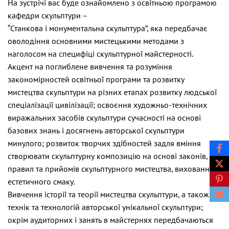
На зустрічі вас буде ознайомлено з освітньою програмою
кафедри скульптури –
“Станкова і монументальна скульптура”, яка передбачає
оволодіння основними мистецькими методами з
наголосом на специфіці скульптурної майстерності.
Акцент на поглиблене вивчення та розуміння
закономірностей освітньої програми та розвитку
мистецтва скульптури на різних етапах розвитку людської
спеціалізації цивілізації; освоєння художньо-технічних
виражальних засобів скульптури сучасності на основі
базових знань і досягнень авторської скульптури
минулого; розвиток творчих здібностей задля вміння
створювати скульптурну композицію на основі законів,
правил та прийомів скульптурного мистецтва, виховання
естетичного смаку.
Вивчення історії та теорії мистецтва скульптури, а також
технік та технологій авторської унікальної скульптури;
окрім аудиторних і занять в майстернях передбачаються