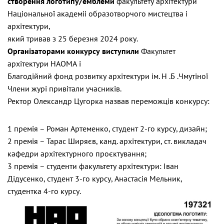
створення
логотипу/емблеми
факультету архітектури
Національної академіі образотворчого мистецтва і
архітектури,
який тривав з 25 березня 2024 року.
О
рганізатор
ами
конкурсу
виступили
Факультет
архітектури НАОМА і
Благодійний фонд розвитку архітектури ім. Н .Б .Чмутіної
Члени журі привітали учасників.
Ректор Олександр Цугорка назвав переможців конкурсу:
1 премія – Роман Артеменко, студент 2-го курсу, дизайн;
2 премія – Тарас Ширяєв, канд. архітектури, ст. викладач
кафедри архітектурного проєктування;
3 премія – студенти факультету архітектури: Іван
Дідусенко, студент 3-го курсу, Анастасія Мельник,
студентка 4-го курсу.