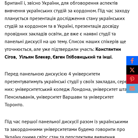
Британії і, звісно України, для обговорення аспектів
вивчення українських студій за кордоном. Під час заходу
планується презентація дослідження стану українських
студій за кордоном та в Україні, презентація досвіду
провідних закладів освіти, де вже є наявні студії та
панельні дискусії на цю тему. Список наших спікерів ще
уточнюється, але уже підтвердили участь:
Констянтин
Сігов, Уільям Блекер
, Євген Глібовицький та інші.
Перед панельною дискусією 4 університети
презентуватимуть українські студії у своїх закладах, серед
них: університетський коледж Лондона, університет штату
Пенсильванія, університет Варшави та університет
Торонто.
Під час першої панельної дискусії разом із українськими
та закордонними університетами будемо говорити про
Україну очима світу: стан та перспективи вивчення,