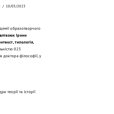
И
10/03/2023
адемії образотворчого
алтазюк Ірини
онтекст, типологія,
льністю 023
 доктора філософії, у
и теорії та історії