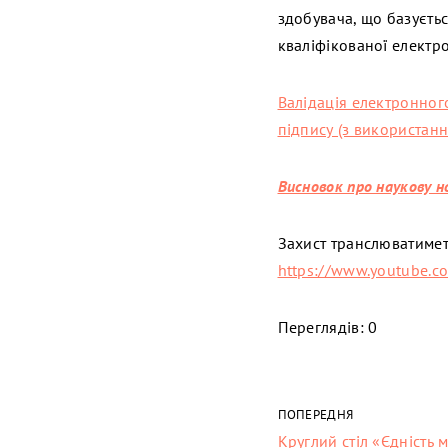
здобувача, що базуєть
кваліфікованої електр
Валідація електронног
підпису (з використан
Висновок про наукову 
Захист транслюватимет
https://www.youtube.c
Переглядів: 0
ПОПЕРЕДНЯ
Круглий стіл «Єдність 