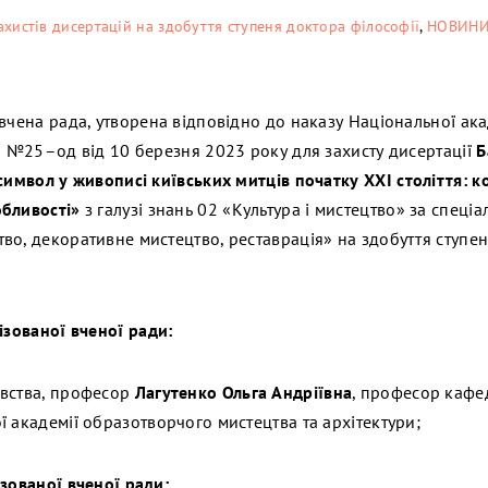
хистів дисертацій на здобуття ступеня доктора філософії
,
НОВИН
 вчена рада, утворена відповідно до наказу Національної ак
ри №25–од від 10 березня 2023 року для захисту дисертації
Б
 символ у живописі київських митців початку ХХ
I
c
толіття: к
обливості»
з галузі знань 02 «Культура і мистецтво» за спеціа
о, декоративне мистецтво, реставрація» на здобуття ступеня
ізованої вченої ради:
авства, професор
Лагутенко Ольга
Андріївна
, професор кафедр
 академії образотворчого мистецтва та архітектури;
ізованої вченої ради: