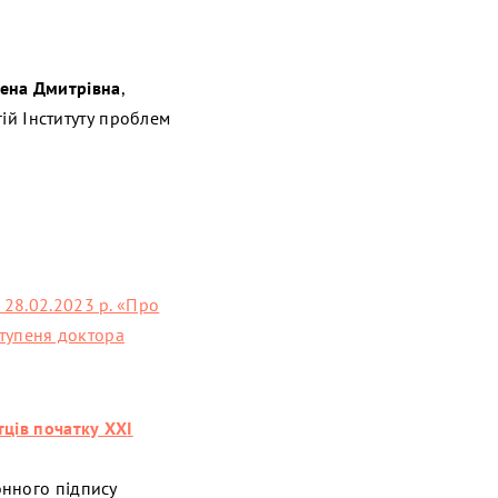
ена Дмитрівна
,
гій Інституту проблем
 28.02.2023 р. «Про
ступеня доктора
тців початку ХХ
I
онного підпису