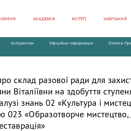
НОВИНИ
АКАДЕМІЯ
ВСТУП
НАВЧАННЯ
Аспірантам
Офіційна інформація
Оплата Пр
ро склад разової ради для захист
ни Віталіївни на здобуття ступен
галузі знань 02 «Культура і мисте
тю 023 «Образотворче мистецтво,
еставрація»