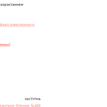
використанням
фікаті електронного
ртації
НАСТУПНА
льтанткою Оленою Грабб