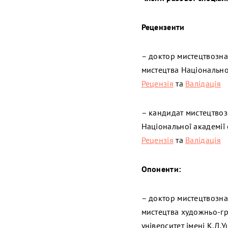
Рецензенти
– доктор мистецтвозн
мистецтва Національної
Рецензія
та
Валідація
– кандидат мистецтвоз
Національної академії 
Рецензія
та
Валідація
Опоненти:
– доктор мистецтвозн
мистецтва художньо-гр
університет імені К.Д.