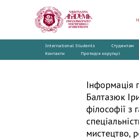
Перейти
до
вмісту
International Students
Студентам
Контакти
Протидія корупції
Інформація п
Балтазюк Іри
філософії з 
спеціальніс
мистецтво, р