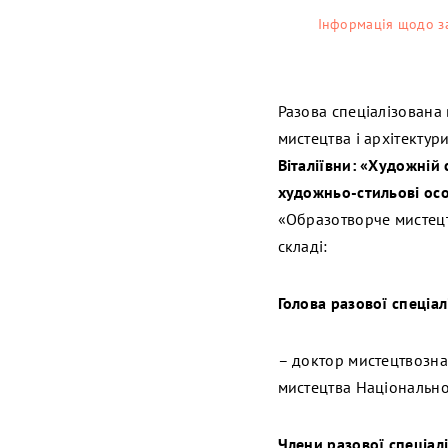
Інформація щодо за
Разова спеціалізована
мистецтва і архітекту
Віталіївни: «Художній
художньо-стильові ос
«Образотворче мистецтв
складі:
Голова разової спеціал
– доктор мистецтвозн
мистецтва Національної
Члени разової спеціал