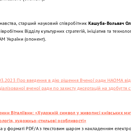
навства, старший науковий співробітник
Кашуба-Вольвач Ол
вробітник Відділу культурних стратегій, ініціатив та техноло
АМ України (опонент).
03.2023 Про введення в дію рішення Вченої ради НАОМА від
іалізованої вченої ради по захисту дисертацій на здобуття 
рини Віталіївни: «Художній символ у живописі київських ми
пологія, художньо-стильові особливості»
а у форматі PDF/A з текстовим шаром з накладенням електр