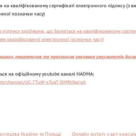
ся на кваліфікованому сертифікаті електронного підпису (з 
онної позначки часу)
о підпису здобувача, що базується на кваліфікованому серти
ням кваліфікованої електронної позначки часу)
новизну, теоретичне та практичне значення результатів дисе
ься на офіційному youtube каналі НАОМА:
om/channel/UC-TTuW-xTuaT-DMfjtXwJgA
мистецтва України та Польщі
Онлайн зустріч з арт-консу