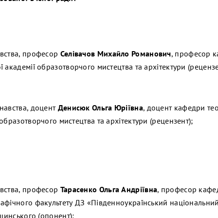
авства, професор
Селівачов Михайло Романович
, професор ка
 академії образотворчого мистецтва та архітектури (рецензе
навства, доцент
Денисюк Ольга Юріївна
, доцент кафедри теор
образотворчого мистецтва та архітектури (рецензент);
авства, професор
Тарасенко Ольга Андріївна
, професор кафе
афічного факультету ДЗ «Південноукраїнський національни
Ушинського (опонент);