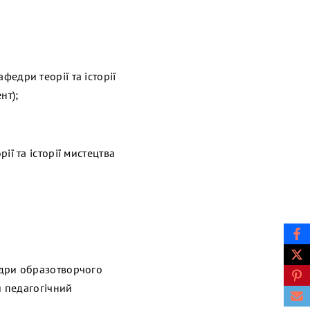
федри теорії та історії
нт);
ії та історії мистецтва
дри образотворчого
й педагогічний