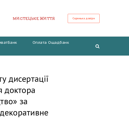
МИСТЕЦЬКЕ ЖИТТЯ
Скринька довіри
иватБанк
Оплата Ощадбанк
у дисертації
я доктора
цтво» за
 декоративне