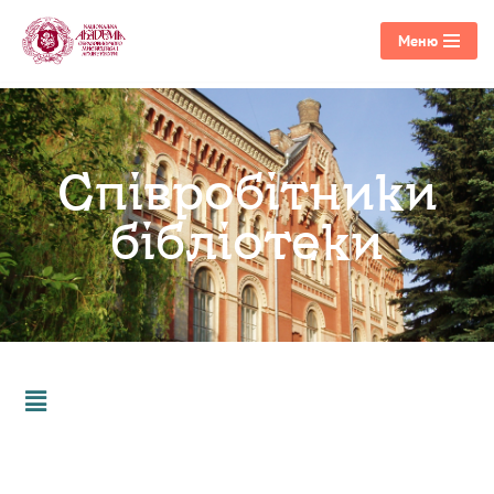
Меню
Перейти
до
вмісту
Співробітники
бібліотеки