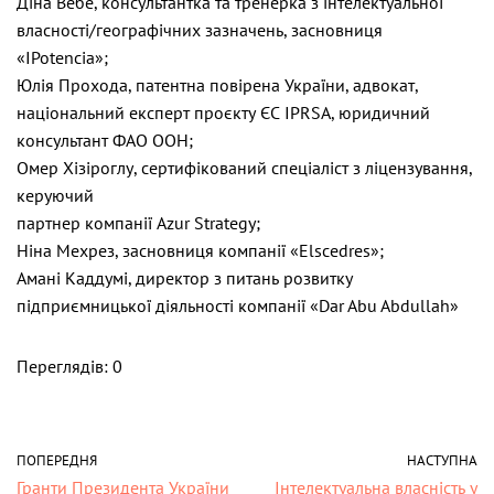
Діна Вебе, консультантка та тренерка з інтелектуальної
власності/географічних зазначень, засновниця
«IPotencia»;
Юлія Прохода, патентна повірена України, адвокат,
національний експерт проєкту ЄС IPRSA, юридичний
консультант ФАО ООН;
Омер Хізіроглу, сертифікований спеціаліст з ліцензування,
керуючий
партнер компанії Azur Strategy;
Ніна Мехрез, засновниця компанії «Elscedres»;
Амані Каддумі, директор з питань розвитку
підприємницької діяльності компанії «Dar Abu Abdullah»
Переглядів: 0
ПОПЕРЕДНЯ
НАСТУПНА
Гранти Президента України
Інтелектуальна власність у