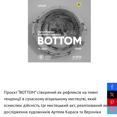
Проєкт “BOTTOM” створений як рефлексія на певні
тенденції в сучасному візуальному мистецтві, який
осмислює дійсність. Це мистецький акт, реалізований як
дослідження художників Артема Карася та Вероніки