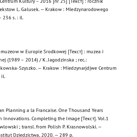
ntrum Kultury – 2016 [nr 25] [Текст] : rocznik
c. tekstow L. Galusek. — Krakow : Miedzynarodowego
236 s. : il.
s muzeow w Europie Srodkowej [Текст] : muzea i
ej (1989 – 2014) / K. Jagodzinska ; rec.:
akowska-Szyszko. — Krakow : Miedzynarjdjwe Centrum
il.
ban Planning a la Francaise. One Thousand Years
n Innovations. Completing the Image [Текст]. Vol.1
wlowski ; transl. from Polish P. Krasnowolski. —
titut Dziedzictwa, 2020. — 289 p.