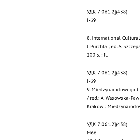
УДК 7:061.2](438)
I-69
8. International Cultural
J. Purchla ; ed. A. Szcz
200 s. : il.
УДК 7:061.2](438)
I-69
9. Miedzynarodowego Cen
/ red.: A. Wasowska-Pawl
Krakow : Miedzynarodowe
УДК 7:061.2](438)
M66