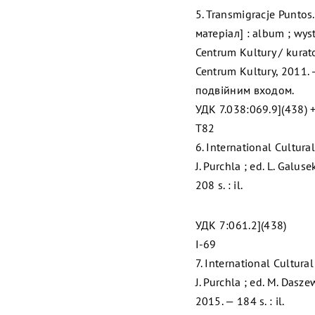
5. Transmigracje Punto
матеріал] : album ; wy
Centrum Kultury / kurat
Centrum Kultury, 2011. —
подвійним входом.
УДК 7.038:069.9](438) 
T82
6. International Cultural
J. Purchla ; ed. L. Galus
208 s. : il.
УДК 7:061.2](438)
I-69
7. International Cultural
J. Purchla ; ed. M. Dasz
2015. — 184 s. : il.