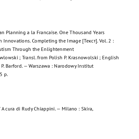
ban Planning a la Francaise. One Thousand Years
 Innovations. Completing the Image [Текст]. Vol. 2 :
olutism Through the Enlightenment
wlowski ; Transl. from Polish P. Krasnowolski ; English
 P. Barford. — Warszawa : Narodowy Institut
5 p.
/ A cura di Rudy Chiappini. — Milano : Skira,