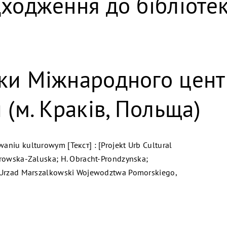
дходження до бібліоте
ки Міжнародного цент
 (м. Краків, Польща)
aniu kulturowym [Текст] : [Projekt Urb Cultural
mrowska-Zaluska; H. Obracht-Prondzynska;
: Urzad Marszalkowski Wojewodztwa Pomorskiego,