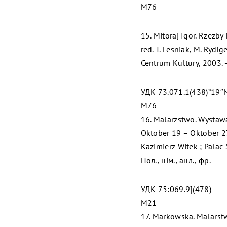
M76
15. Mitoraj Igor. Rzezby 
red. T. Lesniak, M. Ryd
Centrum Kultury, 2003. 
УДК 73.071.1(438)”19″M
M76
16. Malarzstwo. Wystawa
Oktober 19 – Oktober 27
Kazimierz Witek ; Palac 
Пол., нім., анл., фр.
УДК 75:069.9](478)
M21
17. Markowska. Malarstw