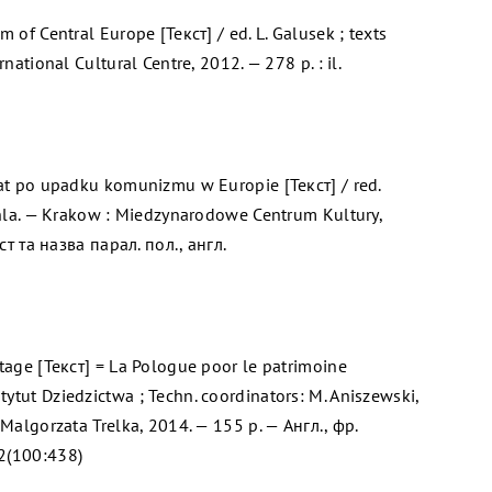
m of Central Europe [Текст] / ed. L. Galusek ; texts
rnational Cultural Centre, 2012. — 278 p. : il.
lat po upadku komunizmu w Europie [Текст] / red.
rchla. — Krakow : Miedzynarodowe Centrum Kultury,
кст та назва парал. пол., англ.
itage [Текст] = La Pologue poor le patrimoine
ytut Dziedzictwa ; Techn. coordinators: M. Aniszewski,
 Malgorzata Trelka, 2014. — 155 p. — Англ., фр.
2(100:438)