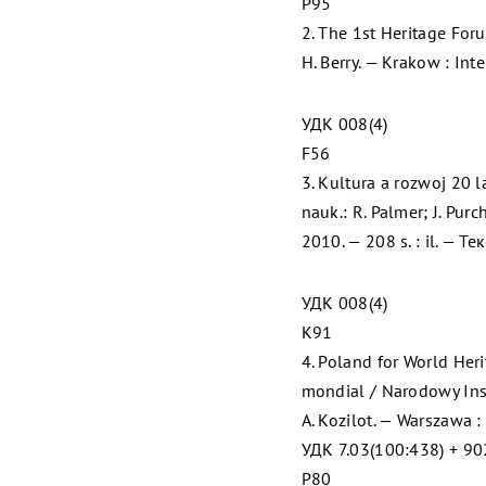
P95
2. The 1st Heritage Foru
H. Berry. — Krakow : Inte
УДК 008(4)
F56
3. Kultura a rozwoj 20 
nauk.: R. Palmer; J. Pu
2010. — 208 s. : il. — Те
УДК 008(4)
K91
4. Poland for World Her
mondial / Narodowy Inst
A. Kozilot. — Warszawa :
УДК 7.03(100:438) + 90
P80