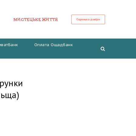
МИСТЕЦЬКЕ ЖИТТЯ
Скринька довіри
иватБанк
Оплата Ощадбанк
рунки
льща)