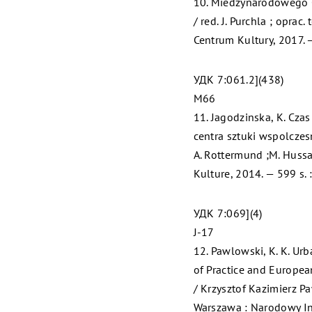
10. Miedzynarodowego Ce
/ red. J. Purchla ; opra
Centrum Kultury, 2017. — 
УДК 7:061.2](438)
M66
11. Jagodzinska, K. Cza
centra sztuki wspolczesn
A. Rottermund ;M. Huss
Kulture, 2014. — 599 s. : 
УДК 7:069](4)
J-17
12. Pawlowski, K. K. Ur
of Practice and Europea
/ Krzysztof Kazimierz Pa
Warszawa : Narodowy Ins