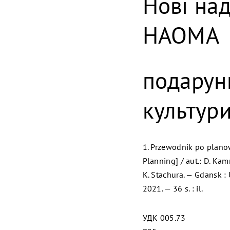
Нові на
НАОМА
подарун
культури
1. Przewodnik po planow
Planning] / aut.: D. Ka
K. Stachura. — Gdansk 
2021. — 36 s. : il.
УДК 005.73