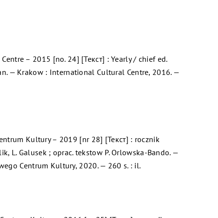
 Centre – 2015 [no. 24] [Текст] : Yearly / chief ed.
epan. — Krakow : International Cultural Centre, 2016. —
trum Kultury – 2019 [nr 28] [Текст] : rocznik
ik, L. Galusek ; oprac. tekstow P. Orlowska-Bando. —
go Centrum Kultury, 2020. — 260 s. : il.