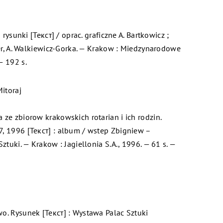
i rysunki [Текст] / oprac. graficzne A. Bartkowicz ;
iger, A. Walkiewicz-Gorka. — Krakow : Miedzynarodowe
— 192 s.
itoraj
 ze zbiorow krakowskich rotarian i ich rodzin.
, 1996 [Текст] : album / wstep Zbigniew –
Sztuki. — Krakow : Jagiellonia S.A., 1996. — 61 s. —
o. Rysunek [Текст] : Wystawa Palac Sztuki