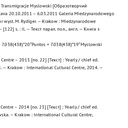
s. Transmigracje Myslowski [Образотворчий
stava 20.10.2011 – 6.03.2011 Galeria Miedzynarodowego
or wyst. M. Rydiger. — Krakow : Miedzynarodowe
 [122] s. : il. — Текст парал. пол., англ. — Книга з
+ 7.038(438)”20″Puntos + 7.038(438)”19″Myslowski
 Centre – 2013 [no. 22] [Текст] : Yearly / chief ed.
ek. — Krakow : International Cultural Centre, 2014. —
 Centre – 2014 [no. 23] [Текст] : Yearly / chief ed.
ewska. — Krakow : International Cultural Centre,