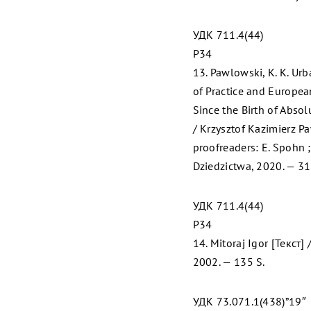
УДК 711.4(44)
P34
13. Pawlowski, K. K. Ur
of Practice and European
Since the Birth of Abs
/ Krzysztof Kazimierz Pa
proofreaders: E. Spohn ;
Dziedzictwa, 2020. — 31
УДК 711.4(44)
P34
14. Mitoraj Igor [Текст] 
2002. — 135 S.
УДК 73.071.1(438)”19″