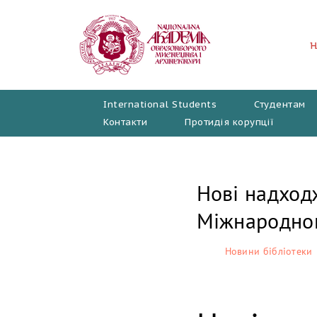
Перейти
до
вмісту
International Students
Студентам
Контакти
Протидія корупції
Нові надход
Міжнародного
Новини бібліотеки