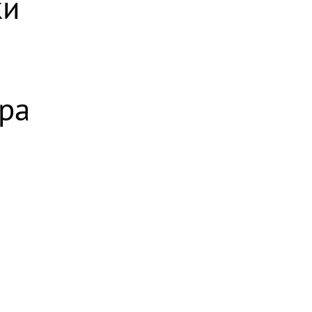
ки
ра