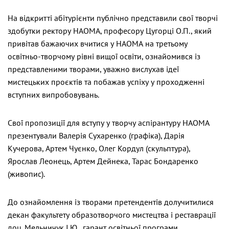
На відкритті абітурієнти публічно представили свої творчі
здобутки ректору НАОМА, професору Цугорці О.П., який
привітав бажаючих вчитися у НАОМА на третьому
освітньо-творчому рівні вищої освіти, ознайомився із
представленими творами, уважно вислухав ідеї
мистецьких проєктів та побажав успіху у проходженні
вступних випробовувань.
Свої пропозиції для вступу у творчу аспірантуру НАОМА
презентували Валерія Сухаренко (графіка), Дарія
Кучерова, Артем Чуєнко, Олег Кордул (скульптура),
Ярослав Леонець, Артем Дейнека, Тарас Бондаренко
(живопис).
До ознайомлення із творами претендентів долучитилися
декан факультету образотворчого мистецтва і реставрації
доц. Мельничук І.Ю., гарант освітньої програми