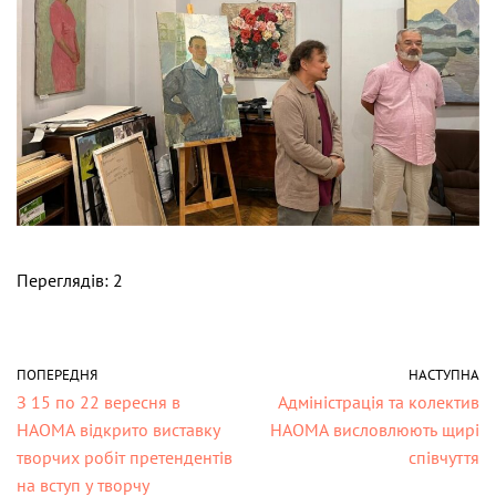
Переглядів: 2
ПОПЕРЕДНЯ
НАСТУПНА
З 15 по 22 вересня в
Адміністрація та колектив
НАОМА відкрито виставку
НАОМА висловлюють щирі
творчих робіт претендентів
співчуття
на вступ у творчу