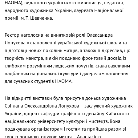
НАОМА), видатного українського живописця, педагога,
народного художника України, лауреата Національної
премії ім. Т. Шевченка.
Ректор наголосив на винятковій ролі Олександра
Лопухова у становленні української художньої школи та
підготовці нових поколінь митців, а також підкреслив, що
творчість майстра, в якій поєднано фронтовий досвід із
глибоким розумінням людських почуттів, стала важливим
надбанням національної культури і джерелом натхнення
для сучасних студентів НАОМА.
На відкритті виставки була присутня донька художника
Світлана Олександрівна Лопухова – заслужений художник
України, доцент кафедри графічного дизайну Київського
національного університету культури і мистецтв. Вона
подякувала організаторам і гостям та прийшла разом зі
своєю донькою, онукою митця – Анастасією