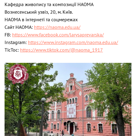
Кафедра живопису та композиції НАОМА
Вознесенський узвіз, 20, м. Київ.
НАОМА в інтернеті та соцмережах
Cайт НАОМА:
https://naoma.edu.ua/
FB:
https://www.facebook.com/
larysaprevarska/
Instagram:
https://www.instagram.com/
naoma.edu.ua/
TicToc:
https://www.tiktok.com/@naoma_
1917