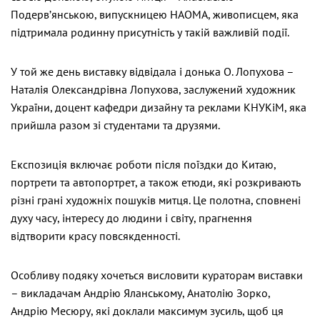
Подерв’янською, випускницею НАОМА, живописцем, яка
підтримала родинну присутність у такій важливій події.
У той же день виставку відвідала і донька О. Лопухова –
Наталія Олександрівна Лопухова, заслужений художник
України, доцент кафедри дизайну та реклами КНУКіМ, яка
прийшла разом зі студентами та друзями.
Експозиція включає роботи після поїздки до Китаю,
портрети та автопортрет, а також етюди, які розкривають
різні грані художніх пошуків митця. Це полотна, сповнені
духу часу, інтересу до людини і світу, прагнення
відтворити красу повсякденності.
Особливу подяку хочеться висловити кураторам виставки
– викладачам Андрію Яланському, Анатолію Зорко,
Андрію Месюру, які доклали максимум зусиль, щоб ця