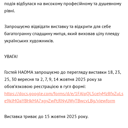
подія відбулася на високому професійному та душевному
рівні.
Запрошуємо відвідати виставку та відкрити для себе
багатогранну спадщину митця, який виховав цілу плеяду
українських художників.
УВАГА!
Гостей НАОМА запрошуємо до перегляду виставки 18, 23,
25, 30 вересня та 2, 7, 9, 14 жовтня 2025 року за
обов’язковою реєстрацією в гугл формі:
https://docs.google.com/forms/d/e/1FAIpQLSceIyMz8fxZuLs
e9kiMOaYBHkMA7xgyZwPcRNyUWyTBwcvLBg/viewform
Виставка триває до 15 жовтня 2025 року.