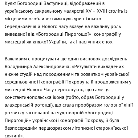
Культ Богородиці Заступниці, відображений в
українському сакральному малярстві XV – XVIII століть із
місцевими особливостями культури пізнього
Середньовіччя й Нового часу вказує на важливу роль
виведеної від «Богородиці Пирогощої» іконографії у
мистецтві як княжої України, так і наступних епох.
Важливим є процитувати ще один висновок досліджень
Володимира Александровича: «Результати викладених
нижче студій над походженням та розвитком української
середньовічної іконографії Покрову та її продовженням у
мистецтві Нового Часу переконують, що саме ця
константинопольська ікона (тобто, образ Богородиці у
влахернській ротонді), що стала прообразом головної лінії
розвитку заснованої на чудотворній «Богородиці
Пирогощій» української іконографії Покрову, й була
безпосереднім першозразком літописної старокиївської
святині».