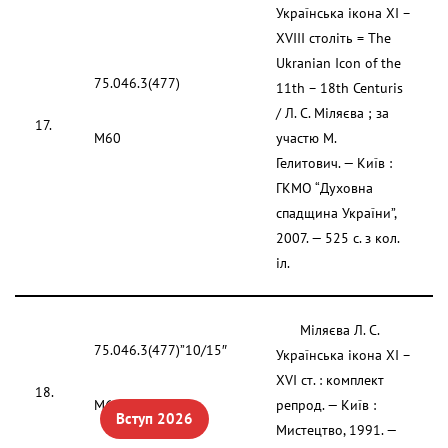
Українська ікона XI –
XVIII століть = The
Ukranian Icon of the
75.046.3(477)
11th – 18th Centuris
/ Л. С. Міляєва ; за
17.
М60
участю М.
Гелитович. — Київ :
ГКМО “Духовна
спадщина України”,
2007. — 525 с. з кол.
іл.
Міляєва Л. С.
75.046.3(477)”10/15″
Українська ікона XI –
XVI ст. : комплект
18.
М60
репрод. — Київ :
Вступ 2026
Мистецтво, 1991. —