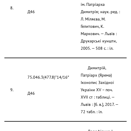
ім. Патріарха
8.
Д46
Димитрія; наук. ред. :
Л. Міляєва, М.
Гелитович, К.
Маркович. — Львів :
Друкарські куншти,
2005. — 508 с. : іл.
Димитрій,
Патріарх (Ярема)
75.046.3(477.8)”14/16″
Іконопис Західної
9.
України XV – поч.
Д46
XVII ст : таблиці. —
Львів : [б. в.], 2017. —
72 табл. : іл.