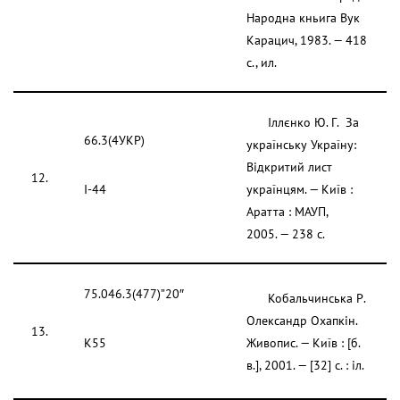
Народна кньига Вук
Карацич, 1983. — 418
с., ил.
Іллєнко Ю. Г. За
66.3(4УКР)
українську Україну:
Відкритий лист
12.
І-44
українцям. — Київ :
Аратта : МАУП,
2005. — 238 с.
75.046.3(477)”20″
Кобальчинська Р.
Олександр Охапкін.
13.
К55
Живопис. — Київ : [б.
в.], 2001. — [32] с. : іл.