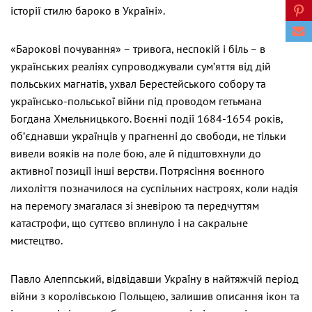
історії стилю бароко в Україні».
«Барокові почування» – тривога, неспокій і біль – в
українських реаліях супроводжували сум’яття від дій
польських магнатів, ухвал Берестейського собору та
українсько-польської війни під проводом гетьмана
Богдана Хмельницького. Воєнні події 1684-1654 років,
об’єднавши українців у прагненні до свободи, не тільки
вивели вояків на поле бою, але й підштовхнули до
активної позиції інші верстви. Потрясіння воєнного
лихоліття позначилося на суспільних настроях, коли надія
на перемогу змагалася зі зневірою та передчуттям
катастрофи, що суттєво вплинуло і на сакральне
мистецтво.
Павло Алеппський, відвідавши Україну в найтяжчій період
війни з королівською Польщею, залишив описання ікон та