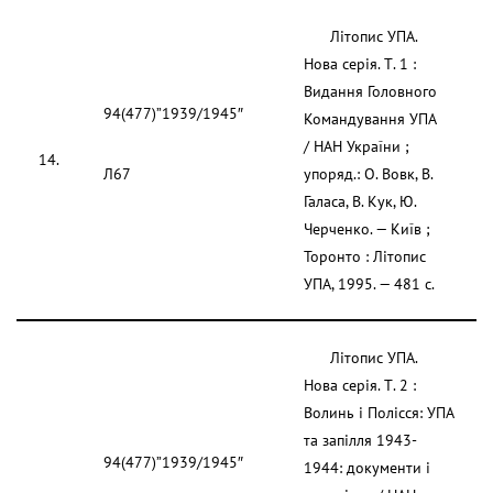
Літопис УПА.
Нова серія. Т. 1 :
Видання Головного
94(477)”1939/1945″
Командування УПА
/ НАН України ;
14.
Л67
упоряд.: О. Вовк, В.
Галаса, В. Кук, Ю.
Черченко. — Київ ;
Торонто : Літопис
УПА, 1995. — 481 с.
Літопис УПА.
Нова серія. Т. 2 :
Волинь і Полісся: УПА
та запілля 1943-
94(477)”1939/1945″
1944: документи і