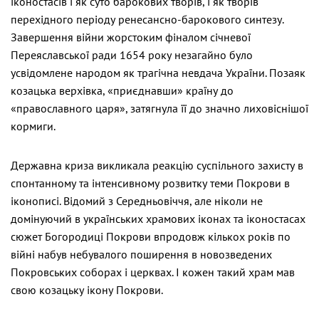
іконостасів і як суто барокових творів, і як творів
перехідного періоду ренесансно-барокового синтезу.
Завершення війни жорстоким фіналом січневої
Переяславської ради 1654 року незагайно було
усвідомлене народом як трагічна невдача України. Позаяк
козацька верхівка, «приєднавши» країну до
«православного царя», затягнула її до значно лиховіснішої
кормиги.
Державна криза викликала реакцію суспільного захисту в
спонтанному та інтенсивному розвитку теми Покрови в
іконописі. Відомий з Середньовіччя, але ніколи не
домінуючий в українських храмових іконах та іконостасах
сюжет Богородиці Покрови впродовж кількох років по
війні набув небувалого поширення в новозведених
Покровських соборах і церквах. І кожен такий храм мав
свою козацьку ікону Покрови.