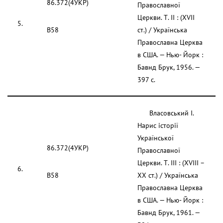
86.372(4УКР)
Православної
Церкви. Т. II : (XVII
5.
В58
ст.) / Українська
Православна Церква
в США. — Нью- Йорк :
Бавнд Брук, 1956. —
397 с.
Власовський І.
Нарис історії
Української
86.372(4УКР)
Православної
Церкви. Т. III : (XVIII –
6.
В58
ХХ ст.) / Українська
Православна Церква
в США. — Нью- Йорк :
Бавнд Брук, 1961. —