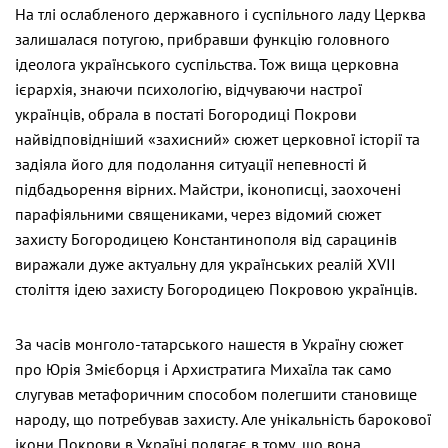
На тлі ослабленого державного і суспільного ладу Церква
залишалася потугою, прибравши функцію головного
ідеолога українського суспільства. Тож вища церковна
ієрархія, знаючи психологію, відчуваючи настрої
українців, обрала в постаті Богородиці Покрови
найвідповідніший «захисний» сюжет церковної історії та
задіяла його для подолання ситуації непевності й
підбадьорення вірних. Майстри, іконописці, заохочені
парафіяльними священиками, через відомий сюжет
захисту Богородицею Константинополя від сарацинів
виражали дуже актуальну для українських реалій XVII
століття ідею захисту Богородицею Покровою українців.
За часів монголо-татарського нашестя в Україну сюжет
про Юрія Змієборця і Архистратига Михаїла так само
слугував метафоричним способом полегшити становище
народу, що потребував захисту. Але унікальність барокової
ікони Покрови в Україні полягає в тому, що вона