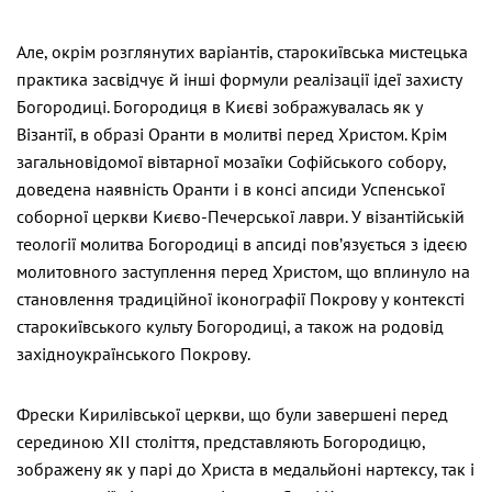
Але, окрім розглянутих варіантів, старокиївська мистецька
практика засвідчує й інші формули реалізації ідеї захисту
Богородиці. Богородиця в Києві зображувалась як у
Візантії, в образі Оранти в молитві перед Христом. Крім
загальновідомої вівтарної мозаїки Софійського собору,
доведена наявність Оранти і в консі апсиди Успенської
соборної церкви Києво-Печерської лаври. У візантійській
теології молитва Богородиці в апсиді пов’язується з ідеєю
молитовного заступлення перед Христом, що вплинуло на
становлення традиційної іконографії Покрову у контексті
старокиївського культу Богородиці, а також на родовід
західноукраїнського Покрову.
Фрески Кирилівської церкви, що були завершені перед
серединою ХІІ століття, представляють Богородицю,
зображену як у парі до Христа в медальйоні нартексу, так і