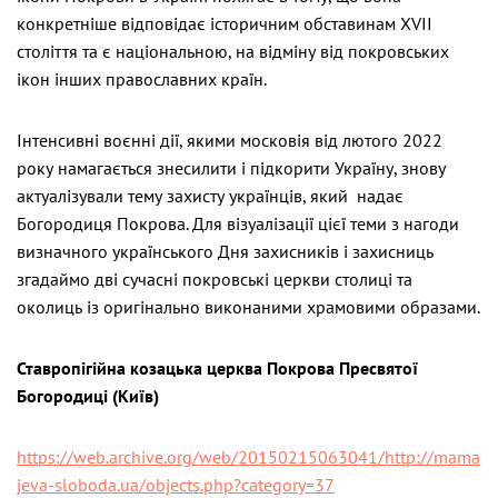
конкретніше відповідає історичним обставинам XVII
століття та є національною, на відміну від покровських
ікон інших православних країн.
Інтенсивні воєнні дії, якими московія від лютого 2022
року намагається знесилити і підкорити Україну, знову
актуалізували тему захисту українців, який надає
Богородиця Покрова. Для візуалізації цієї теми з нагоди
визначного українського Дня захисників і захисниць
згадаймо дві сучасні покровські церкви столиці та
околиць із оригінально виконаними храмовими образами.
Ставропігійна козацька церква Покрова Пресвятої
Богородиці (Київ)
https://web.archive.org/web/20150215063041/http://mama
jeva-sloboda.ua/objects.php?category=37