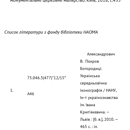
Cписок літератури з фонду бібліотеки НАОМА
Александрович
В. Покров
Богородиці.
Українська
75.046.3(477)”12/15″
середньовічна
1.
іконографія / НАНУ,
А46
Ін-т українознавства
ім. Івана
Крип’якевича. —
Львів : [б. в.], 2010. —
465 с. : іл.