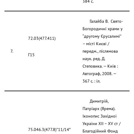
384 с.
Галайба В. Свято-
Богородичні храми у
“другому Єрусалимі”
72.03(477.411)
– місті Києві /
7.
передм., післямова
Г15
наук. ред. Д.
Степовика. — Київ :
Автограф, 2008. —
367 с. : іл.
Димитрій,
Патріарх (Ярема).
Іконопис Західної
України XII – XV ст /
75.046.3(477.8)”11/14″
Благодійний Фонд