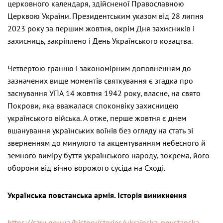
церковного календаря, здійсненої Православною
Церквою України. Президентським указом від 28 липня
2023 року за першим жовтня, окрім Дня захисників і
захисниць, закріплено і День Українського козацтва.
Четвертою гранню і закономірним доповненням до
зазначених вище моментів святкування є згадка про
заснування УПА 14 жовтня 1942 року, власне, на свято
Покрови, яка вважалася споконвіку захисницею
українського війська. А отже, перше жовтня є днем
вшанування українських воїнів без огляду на стать зі
зверненням до минулого та акцентуванням небесного й
земного виміру буття українського народу, зокрема, його
оборони від вічно ворожого сусіда на Сході.
Українська повстанська армія. Історія виникнення
https://szru.gov.ua/history/stories/ukrainska-povstanska-