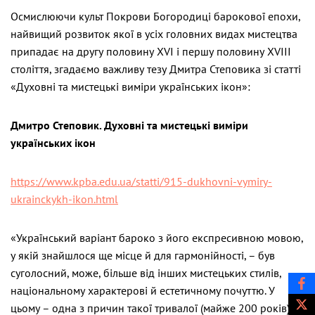
Осмислюючи культ Покрови Богородиці барокової епохи,
найвищий розвиток якої в усіх головних видах мистецтва
припадає на другу половину ХVI і першу половину ХVIIІ
століття, згадаємо важливу тезу Дмитра Степовика зі статті
«Духовні та мистецькі виміри українських ікон»:
Дмитро Степовик. Духовні та мистецькі виміри
українських ікон
https://www.kpba.edu.ua/statti/915-dukhovni-vymiry-
ukrainckykh-ikon.html
«Український варіант бароко з його експресивною мовою,
у якій знайшлося ще місце й для гармонійності, – був
суголосний, може, більше від інших мистецьких стилів,
національному характерові й естетичному почуттю. У
цьому – одна з причин такої тривалої (майже 200 років)