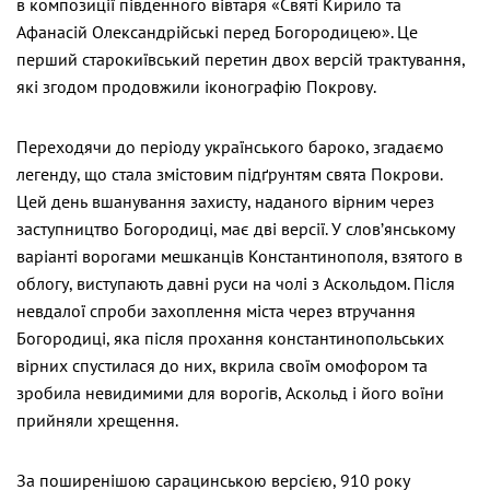
в композиції південного вівтаря «Святі Кирило та
Афанасій Олександрійські перед Богородицею». Це
перший старокиївський перетин двох версій трактування,
які згодом продовжили іконографію Покрову.
Переходячи до періоду українського бароко, згадаємо
легенду, що стала змістовим підґрунтям свята Покрови.
Цей день вшанування захисту, наданого вірним через
заступництво Богородиці, має дві версії. У слов’янському
варіанті ворогами мешканців Константинополя, взятого в
облогу, виступають давні руси на чолі з Аскольдом. Після
невдалої спроби захоплення міста через втручання
Богородиці, яка після прохання константинопольських
вірних спустилася до них, вкрила своїм омофором та
зробила невидимими для ворогів, Аскольд і його воїни
прийняли хрещення.
За поширенішою сарацинською версією, 910 року