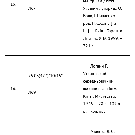
матеріали / НАН
15.
Л67
України ; упоряд.: О.
Вовк, І. Павленко ;
ред. П. Сохань [та
ін.]. — Київ ; Торонто :
Літопис УПА, 1999. —
724 с.
Логвин Г.
Український
75.03(477)”10/15″
середньовічний
16.
живопис : альбом. —
Л69
Київ : Мистецтво,
1976. — 28 с., 109 л.
іл. : кол. іл. .
Міляєва Л. С.