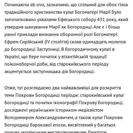
Починаючи ab ovo, зазначимо, що спільний для обох гілок
традиційного християнства культ Богоматері Марії було
започатковано ухвалами Ефеського собору 431 року, який
утвердив шанування Марії як Богородиці. Але є і більш
ранні приклади визнання оборонної ролі Богоматері:
Єфрем Сирійський (ІV століття) склав одинадцять молитов
до Богородиці Заступниці. В богородичному культі в
Україні, що бере початок у візантійській традиції
поіконоборчої доби, від старокиївського періоду
акцентується заступницька дія Богородиці.
Отже, тут розглядаємо два найважливіші для розкриття
теми Покрови Богородиці періоди: старокиївський культ
Богородиці та початки іконографії Покрову Богородиці,
досліджені українським істориком-медієвістом
Володимиром Александровичем, а також культ Покрови
Богородиці барокової епохи, висвітлений у багатьох
працях українським мистецтвознавцем Дмитром