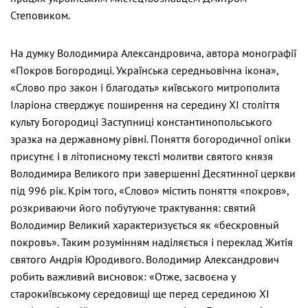
Степовиком.
На думку Володимира Александровича, автора монографії
«Покров Богородиці. Українська середньовічна ікона»,
«Слово про закон і благодать» київського митрополита
Іларіона стверджує поширення на середину ХІ століття
культу Богородиці Заступниці константинопольського
зразка на державному рівні. Поняття богородичної опіки
присутнє і в літописному тексті молитви святого князя
Володимира Великого при завершенні Десятинної церкви
під 996 рік. Крім того, «Слово» містить поняття «покров»,
розкриваючи його побутуюче трактування: святий
Володимир Великий характеризується як «бескровный
покровъ». Таким розумінням наділяється і переклад Житія
святого Андрія Юродивого. Володимир Александрович
робить важливий висновок: «Отже, засвоєна у
старокиївському середовищі ще перед серединою ХІ