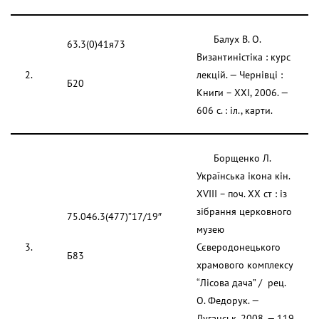
Балух В. О.
63.3(0)41я73
Византиністіка : курс
2.
лекцій. — Чернівці :
Б20
Книги – XXI, 2006. —
606 с. : іл., карти.
Борщенко Л.
Українська ікона кін.
XVIII – поч. XX ст : із
зібрання церковного
75.046.3(477)”17/19″
музею
3.
Сєверодонецького
Б83
храмового комплексу
“Лісова дача” / рец.
О. Федорук. —
Луганськ, 2008. — 119