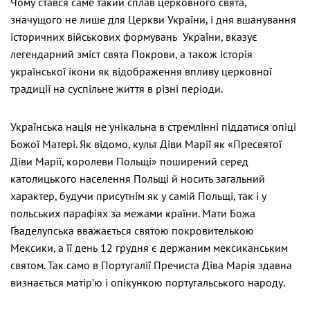
Чому стався саме такий сплав церковного свята,
значущого не лише для Церкви України, і дня вшанування
історичних військових формувань України, вказує
легендарний зміст свята Покрови, а також історія
української ікони як відображення впливу церковної
традиції на суспільне життя в різні періоди.
Українська нація не унікальна в стремлінні піддатися опіці
Божої Матері. Як відомо, культ Діви Марії як «Пресвятої
Діви Марії, королеви Польщі» поширений серед
католицького населення Польщі й носить загальний
характер, будучи присутнім як у самій Польщі, так і у
польських парафіях за межами країни. Мати Божа
Ґваделупська вважається святою покровителькою
Мексики, а її день 12 грудня є держаним мексиканським
святом. Так само в Португалії Пречиста Діва Марія здавна
визнається матір’ю і опікункою португальського народу.