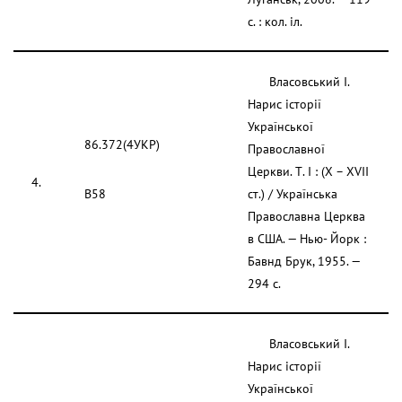
с. : кол. іл.
Власовський І.
Нарис історії
Української
86.372(4УКР)
Православної
Церкви. Т. I : (Х – XVII
4.
В58
ст.) / Українська
Православна Церква
в США. — Нью- Йорк :
Бавнд Брук, 1955. —
294 с.
Власовський І.
Нарис історії
Української