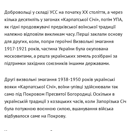
Добровольці у складі УСС на початку ХХ століття, а через
кілька десятиліть у загонах «Карпатської Січі», потім УПА,
як гідні продовжувачі предківської воїнської традиції
належно відповіли викликам часу. Перші заклали основу
для других, коли, попри героїчні Визвольні змагання
1917-1921 років, частина України була окупована
московитами, а решта українських земель розібрані за
підтримки західних союзників іншими державами.
Другі визвольні змагання 1938-1950 років українські
вояки «Карпатської Січі», воїни-упівці здійснювали так
само під Покровом Пресвятої Богородиці. Оскільки в
українській традиції з козацьких часів, коли Запорізька Січ
була потужною воєнною силою, вшанування війська
відбувалося саме на Покрову.