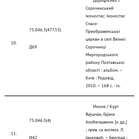
Дорофієнко І.
Сорочинський
іконостас: Іконостас
Спасо-
75.046.3(477.53)
Преображенської
церкви в селі Великі
10.
Д69
Сорочинці
Миргородського
району Полтавської
області : альбом. —
Київ : Родовід,
2010. — 168 с. : іл.
Иконе / Курт
Ваjцман, Гаjане
75.046.3(4)
Алибегашвили [и др.]
; прев. са енілеск. Л.
11.
И42
Jанковиh. — Београд :