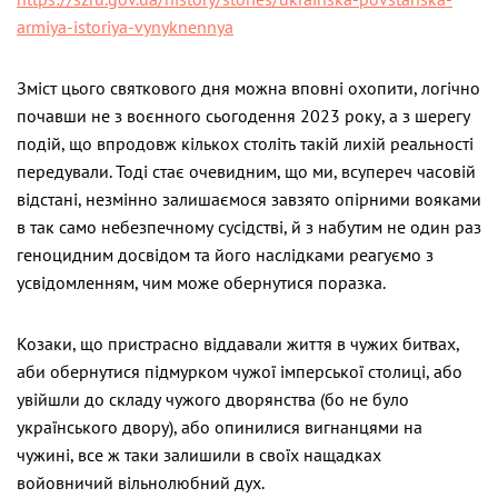
armiya-istoriya-vynyknennya
Зміст цього святкового дня можна вповні охопити, логічно
почавши не з воєнного сьогодення 2023 року, а з шерегу
подій, що впродовж кількох століть такій лихій реальності
передували. Тоді стає очевидним, що ми, всупереч часовій
відстані, незмінно залишаємося завзято опірними вояками
в так само небезпечному сусідстві, й з набутим не один раз
геноцидним досвідом та його наслідками реагуємо з
усвідомленням, чим може обернутися поразка.
Козаки, що пристрасно віддавали життя в чужих битвах,
аби обернутися підмурком чужої імперської столиці, або
увійшли до складу чужого дворянства (бо не було
українського двору), або опинилися вигнанцями на
чужині, все ж таки залишили в своїх нащадках
войовничий вільнолюбний дух.