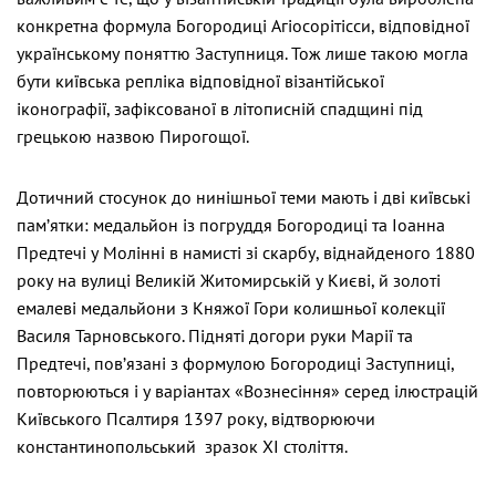
конкретна формула Богородиці Агіосорітісси, відповідної
українському поняттю Заступниця. Тож лише такою могла
бути київська репліка відповідної візантійської
іконографії, зафіксованої в літописній спадщині під
грецькою назвою Пирогощої.
Дотичний стосунок до нинішньої теми мають і дві київські
пам’ятки: медальйон із погруддя Богородиці та Іоанна
Предтечі у Молінні в намисті зі скарбу, віднайденого 1880
року на вулиці Великій Житомирській у Києві, й золоті
емалеві медальйони з Княжої Гори колишньої колекції
Василя Тарновського. Підняті догори руки Марії та
Предтечі, пов’язані з формулою Богородиці Заступниці,
повторюються і у варіантах «Вознесіння» серед ілюстрацій
Київського Псалтиря 1397 року, відтворюючи
константинопольський зразок ХІ століття.