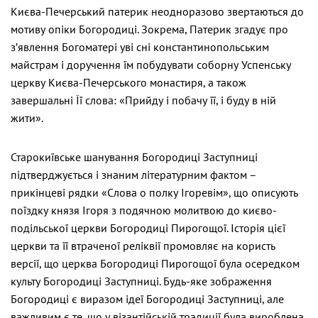
Києва-Печерський патерик неодноразово звертаються до
мотиву опіки Богородиці. Зокрема, Патерик згадує про
з’явлення Богоматері уві сні константинопольським
майстрам і доручення їм побудувати соборну Успенську
церкву Києва-Печерського монастиря, а також
завершальні Її слова: «Прийду і побачу її, і буду в ній
жити».
Старокиївське шанування Богородиці Заступниці
підтверджується і знаним літературним фактом –
прикінцеві рядки «Слова о полку Ігоревім», що описують
поїздку князя Ігоря з подячною молитвою до києво-
подільської церкви Богородиці Пирогощої. Історія цієї
церкви та її втраченої реліквії промовляє на користь
версії, що церква Богородиці Пирогощої була осередком
культу Богородиці Заступниці. Будь-яке зображення
Богородиці є виразом ідеї Богородиці Заступниці, але
важливим є те, що у візантійській традиції була вироблена