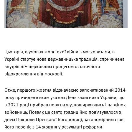
Цьогоріч, в умовах жорстокої війни з московитами, в
Україні стартує нова державницька традиція, спричинена
внутрішнім церковним процесом остаточного
відокремлення від московії.
Отже, першого жовтня відзначаємо започаткований 2014
року президентським указом День захисника України, що
в 2021 році прибрав нову назву, поширюючись і на жінок-
войовниць. Позаяк це свято традиційно пов’язувалося з
днем Покрови Пресвятої Богородиці, закономірним став
його переніс з 14 жовтня у результаті реформи