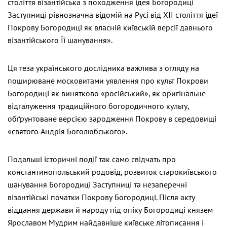
століття візантійська з походження ідея Богородиці
Заступниці рівнозначна відомій на Русі від ХІІ століття ідеї
Покрову Богородиці як власній київській версії давнього
візантійського Її шанування».
Ця теза українського дослідника важлива з огляду на
поширюване московитами уявлення про культ Покрови
Богородиці як винятково «російський», як оригінальне
відгалуження традиційного богородичного культу,
обґрунтоване версією зародження Покрову в середовищі
«святого Андрія Боголюбського».
Подальші історичні події так само свідчать про
константинопольський родовід, розвиток старокиївського
шанування Богородиці Заступниці та незаперечні
візантійські початки Покрову Богородиці. Після акту
віддання держави й народу під опіку Богородиці князем
Ярославом Мудрим найдавніше київське літописання і