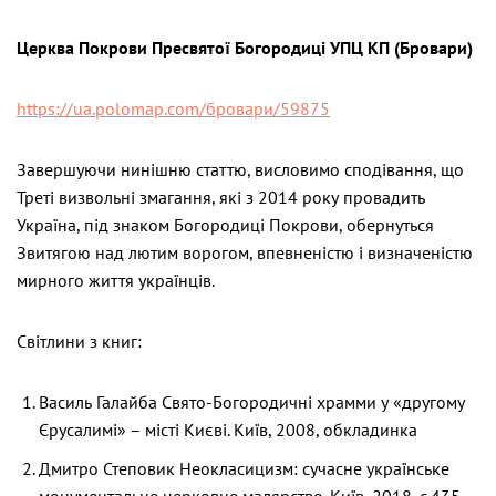
Церква Покрови Пресвятої Богородиці УПЦ КП (Бровари)
https://ua.polomap.com/бровари/59875
Завершуючи нинішню статтю, висловимо сподівання, що
Треті визвольні змагання, які з 2014 року провадить
Україна, під знаком Богородиці Покрови, обернуться
Звитягою над лютим ворогом, впевненістю і визначеністю
мирного життя українців.
Світлини з книг:
Василь Галайба Свято-Богородичні храмми у «другому
Єрусалимі» – місті Києві. Київ, 2008, обкладинка
Дмитро Степовик Неокласицизм: сучасне українське
монументальне церковне малярство. Київ, 2018, с.435