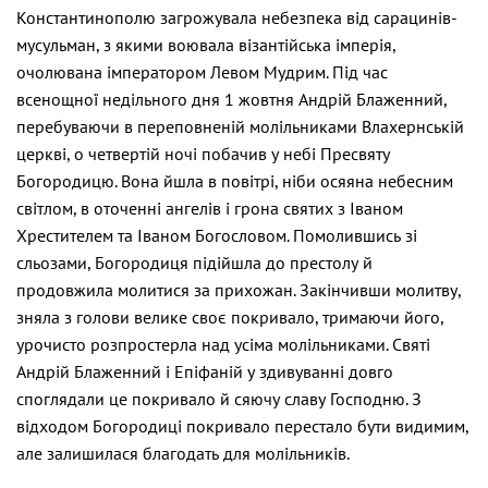
Константинополю загрожувала небезпека від сарацинів-
мусульман, з якими воювала візантійська імперія,
очолювана імператором Левом Мудрим. Під час
всенощної недільного дня 1 жовтня Андрій Блаженний,
перебуваючи в переповненій молільниками Влахернській
церкві, о четвертій ночі побачив у небі Пресвяту
Богородицю. Вона йшла в повітрі, ніби осяяна небесним
світлом, в оточенні ангелів і грона святих з Іваном
Хрестителем та Іваном Богословом. Помолившись зі
сльозами, Богородиця підійшла до престолу й
продовжила молитися за прихожан. Закінчивши молитву,
зняла з голови велике своє покривало, тримаючи його,
урочисто розпростерла над усіма молільниками. Святі
Андрій Блаженний і Епіфаній у здивуванні довго
споглядали це покривало й сяючу славу Господню. З
відходом Богородиці покривало перестало бути видимим,
але залишилася благодать для молільників.