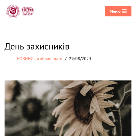
Меню
Перейти
до
вмісту
День захисників
НОВИНИ
,
особливі дати
29/08/2023