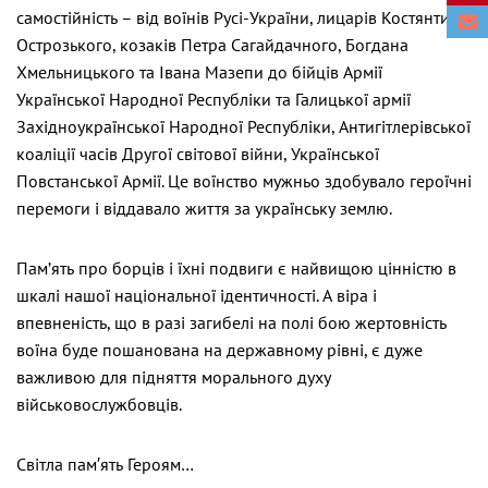
самостійність – від воїнів Русі-України, лицарів Костянтина
Острозького, козаків Петра Сагайдачного, Богдана
Хмельницького та Івана Мазепи до бійців Армії
Української Народної Республіки та Галицької армії
Західноукраїнської Народної Республіки, Антигітлерівської
коаліції часів Другої світової війни, Української
Повстанської Армії. Це воїнство мужньо здобувало героїчні
перемоги і віддавало життя за українську землю.
Пам’ять про борців і їхні подвиги є найвищою цінністю в
шкалі нашої національної ідентичності. А віра і
впевненість, що в разі загибелі на полі бою жертовність
воїна буде пошанована на державному рівні, є дуже
важливою для підняття морального духу
військовослужбовців.
Світла пам′ять Героям…