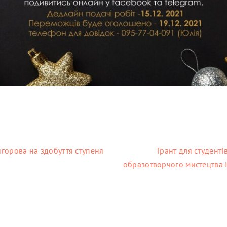
ригорова на здобуття ступеня
Грант для студенті
образотворчого мистецтва і