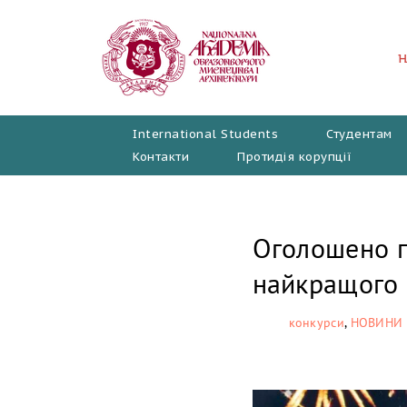
Перейти
до
вмісту
International Students
Студентам
Контакти
Протидія корупції
Оголошено п
найкращого 
конкурси
,
НОВИНИ