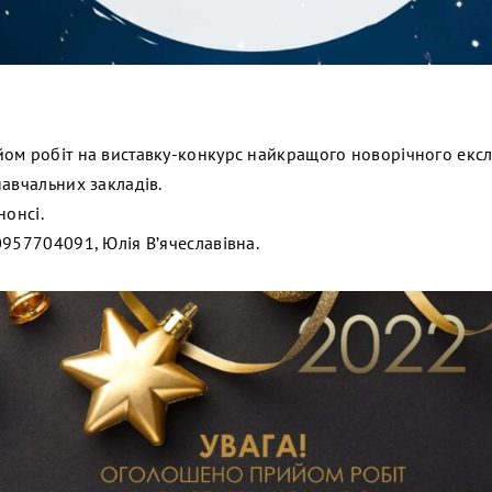
ом робіт на виставку-конкурс найкращого новорічного екслі
навчальних закладів.
нонсі.
0957704091, Юлія В’ячеславівна.