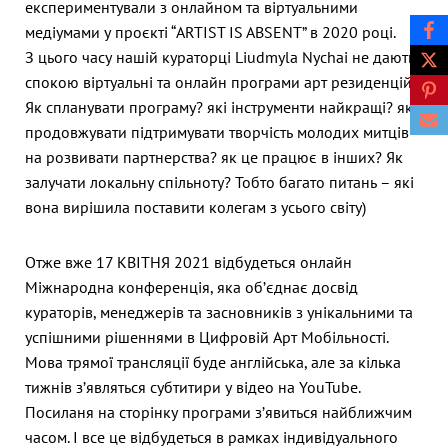
експериментували з онлайном та віртуальними
медіумами у проєкті “ARTIST IS ABSENT” в 2020 році.
З цього часу нашій кураторці Liudmyla Nychai не дають
спокою віртуальні та онлайн програми арт резиденцій.
Як спланувати програму? які інструменти найкращі? як
продовжувати підтримувати творчість молодих митців
на розвивати партнерства? як це працює в інших? Як
залучати локальну спільноту? Тобто багато питань – які
вона вирішила поставити колегам з усього світу)
Отже вже 17 КВІТНЯ 2021 відбудеться онлайн
Міжнародна конференція, яка об’єднає досвід
кураторів, менеджерів та засновників з унікальними та
успішними рішеннями в Цифровій Арт Мобільності.
Мова трямої трансляції буде англійська, але за кілька
тижнів з’являться субтитири у відео на YouTube.
Посиланя на сторінку програми з’явиться найближчим
часом. І все це відбудеться в рамках індивідуального