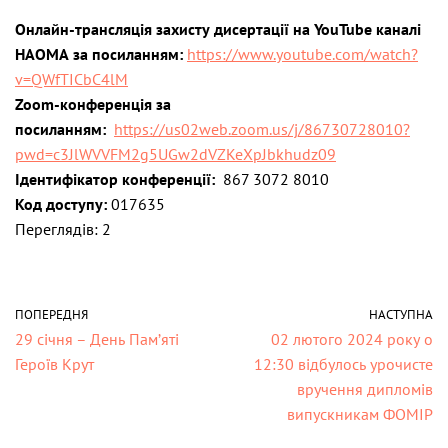
Онлайн-трансляція захисту дисертації на YouTube каналі
НАОМА за посиланням:
https://www.
youtube.com/watch?
v=
QWfTICbC4lM
Zoom-конференція за
посиланням:
https://us02web.zoom.us/j/
86730728010?
pwd=
c3JlWVVFM2g5UGw2dVZKeXpJbkhudz
09
Ідентифікатор конференції:
867 3072 8010
Код доступу:
017635
Переглядів: 2
ПОПЕРЕДНЯ
НАСТУПНА
29 січня – День Пам’яті
02 лютого 2024 року о
Героїв Крут
12:30 відбулось урочисте
вручення дипломів
випускникам ФОМІР