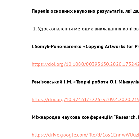
Перелік основних наукових результатів, які д
Удосконалення методик викладання копіюва
I.Somyk-Ponomarenko «Copying Artworks for Pre
https://doi.org/10.1080/00393630.2020.17524
Ремізовський І.М. «Творчі роботи О.І. Мінжулі
https://doi.org/10.32461/2226-3209.4.2020.21
Міжнародна наукова конференціїя “Research. Dil
https://drive.google.com/file/d/1os1EnnwWU