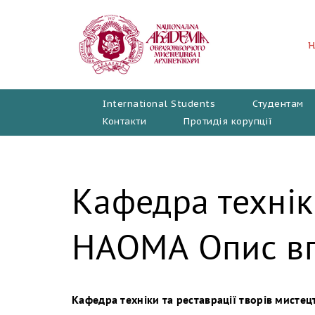
Перейти
до
вмісту
International Students
Студентам
Контакти
Протидія корупції
Кафедра технік
НАОМА Опис в
Кафедра техніки та реставрації творів мисте