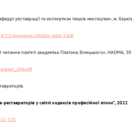
едрі реставрації та експертизи творів мистецтва», м. Харкі
4/11/programa-z0rokiv-retm-1.pdf
читання пам’яті академіка Платона Білецького». НАОМА, 30
platon_chit.pdf
тавраторів.
-реставраторів у світлі кодексів професійної етики”, 2022
112-120