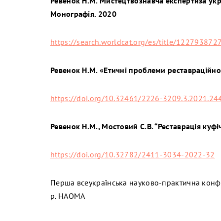
Ревенок Н.М. Мистецтвознавча експертиза укр
Монографія. 2020
https://search.worldcat.org/es/title/122793872
Ревенок Н.М. «Етичні проблеми реставраційної
https://doi.org/10.32461/2226-3209.3.2021.24
Ревенок Н.М., Мостовий С.В. “Реставрація куфі
https://doi.org/10.32782/2411-3034-2022-32
Перша всеукраїнська науково-практична конфе
р. НАОМА