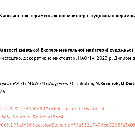
я Київської експериментальної майстерні художньої керамік
бливості київської Експериментальної майстерні художньої
 мистецтво, декоративне мистецтво, НАОМА, 2023 р. Диплом 
bZ59yaOmAPp1nM6Wb3LgAuy/view
O. Shkolna,
N.Revenok, O.Diet
023
=2-s2.0-85174606699&origin=resultslist&sort=plf-
16e52&sot=anl&sdt=aut&s=AU-
00%29&sl=36&sessionSearchId=75a55217438e682037a3c0