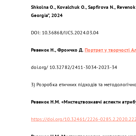
Shkolna O., Kovalchuk O., Sapfirova N., Revenok
Georgia”, 2024
DOI: 10.36868/IJCS.2024.03.04
Ревенок Н., Фрончко Д.
Портрет у творчості А
doi.org/ 10.32782/2411-3034-2023-34
3) Розробка етичних підходів та методологічної
Ревенок Н.М. «Мистецтвознавчі аспекти атрибу
https://doi.org/10.32461/2226-0285.2.2020.22