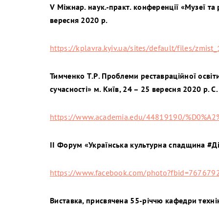
V Міжнар. наук.-практ. конференції «Музеї та 
вересня 2020 р.
https://kplavra.kyiv.ua/sites/default/files/zmist
Тимченко Т.Р. Проблеми реставраційної освіти
сучасності» м. Київ, 24 – 25 вересня 2020 р. С.
https://www.academia.edu/44819190
ІІ Форум «Українська культурна спадщина #Д
https://www.facebook.com/photo?fbid=7676
Виставка, присвячена 55-річчю кафедри технік