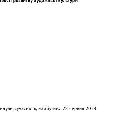
тексті розвитку художньої культури
уле, сучасність, майбутнє». 28 червня 2024