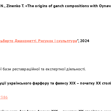
 N., Zinenko T. «The origins of ganch compositions with Oynav
льберто Джакометті. Рисунок і скульптура
”, 2024
 бази реставраційної та експертної діяльності.
ції українського фарфору та фаянсу ХІХ – початку ХХ столі
2386