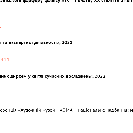
аїнського фарфору-фаянсу ХІХ — початку ХХ століття в кон
7
 та експертної діяльності», 2021
4414
чних дирхем у світлі сучасних досліджень”, 2022
ренція «Художній музей НАОМА – національне надбання: мин