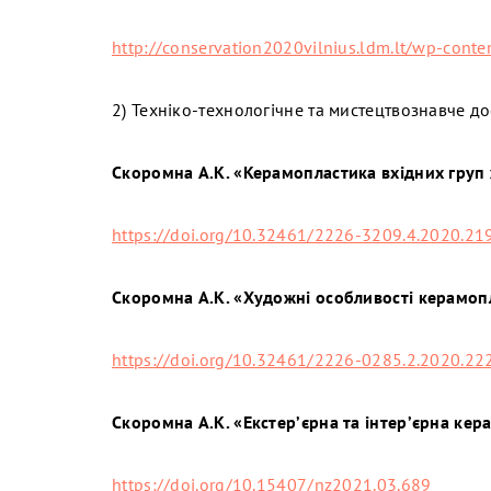
http://conservation2020vilnius.ldm.lt/wp-cont
2) Техніко-технологічне та мистецтвознавче д
Скоромна А.К. «Керамопластика вхідних груп 
https://doi.org/10.32461/2226-3209.4.2020.21
Скоромна А.К. «Художні особливості керамопл
https://doi.org/10.32461/2226-0285.2.2020.22
Скоромна А.К. «Екстер’єрна та інтер’єрна ке
https://doi.org/10.15407/nz2021.03.689