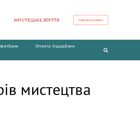
МИСТЕЦЬКЕ ЖИТТЯ
Скринька довіри
иватБанк
Оплата Ощадбанк
рів мистецтва