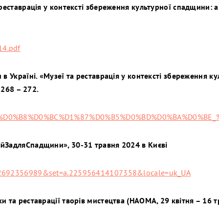
реставрація у контексті збереження культурної спадщини: ак
_14.pdf
 в Україні. «Музеї та реставрація у контексті збереження к
 268 – 272.
/%D0%A2%D0%B8%D0%BC%D1%87%D0%B5%D0%BD%D0%BA%
ійЗадляСпадщини», 30-31 травня 2024 в Києві
792692356989&set=a.225956414107358&locale=uk_UA
и та реставрації творів мистецтва (НАОМА, 29 квітня – 16 т