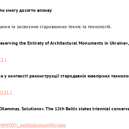
али змогу досягти впливу
ння та засвоєння старовинних технік та технологій.
serving the Entirety of Architectural Monuments in Ukraine»
22
;
на у контексті реконструкції стародавніх ювелірних техноло
9131
;
emmas. Solutions». The 12th Baltic states triennial conservat
uzMtMYDTi_qe0VeUprhqmYH/view