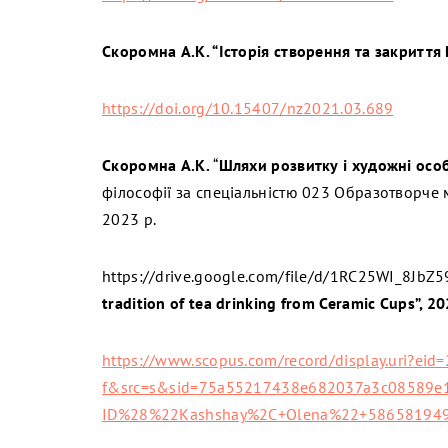
Скоромна А.К. “Історія створення та закритт
https://doi.org/10.15407/nz2021.03.689
Скоромна А.К.
“
Шляхи розвитку і художні осо
філософії за спеціальністю 023 Образотворче
2023 р.
https://drive.google.com/file/d/1RC25WI_8J
tradition of tea drinking from Ceramic Cups”, 2
https://www.scopus.com/record/display.uri?eid
f&src=s&sid=75a55217438e682037a3c08589e
ID%28%22Kashshay%2C+Olena%22+586581949