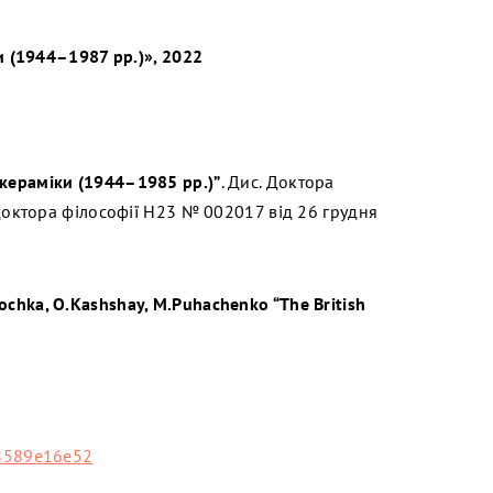
и (1944–1987 рр.)», 2022
 кераміки (1944–1985 рр.)”
. Дис. Доктора
доктора філософії Н23 № 002017 від 26 грудня
ochka, O.Kashshay, M.Puhachenko “The British
8589e16e52