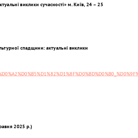
туальні виклики сучасності» м. Київ, 24 – 25
ультурної спадщини: актуальні виклики
D0%BE_%D0%A2%D0%B5%D1%82%D1%8F%D0%BD%D0%B0_%
равня 2025 р.)