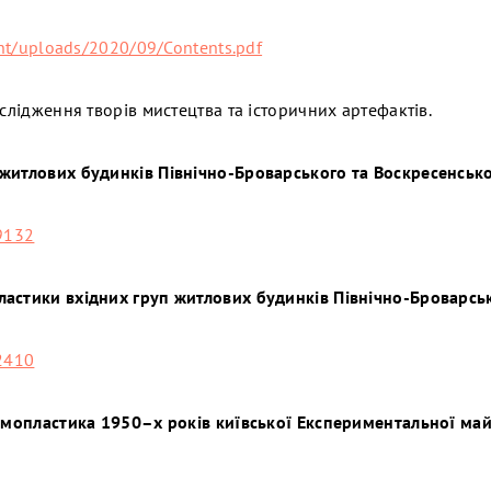
ent/uploads/2020/09/Contents.pdf
ослідження творів мистецтва та історичних артефактів.
житлових будинків Північно-Броварського та Воскресенськог
9132
астики вхідних груп житлових будинків Північно-Броварськ
2410
рамопластика 1950–х років київської Експериментальної ма