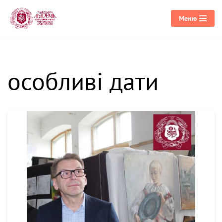
Меню
Перейти
до
вмісту
особливі дати