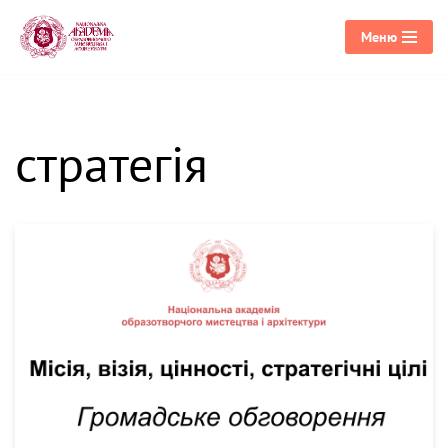
Меню
Перейти
до
вмісту
стратегія