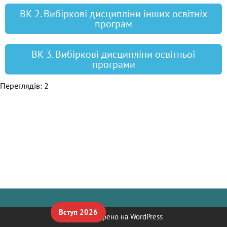
ВК 2. Вибіркові дисципліни інших освітніх
програм
ВК 3. Вибіркові дисципліни освітньої
програми
Переглядів: 2
Вступ 2026
Neve
| Створено на
WordPress