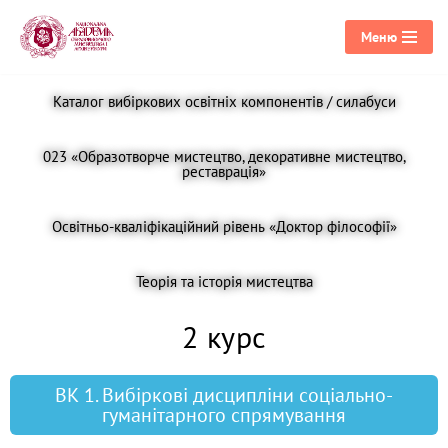
Меню
Перейти
до
Каталог вибіркових освітніх компонентів / силабуси
вмісту
023 «Образотворче мистецтво, декоративне мистецтво,
реставрація»
Освітньо-кваліфікаційний рівень «Доктор філософії»
Теорія та історія мистецтва
2 курс
ВК 1. Вибіркові дисципліни соціально-
гуманітарного спрямування