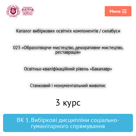
Меню
Перейти
до
Каталог вибіркових освітніх компонентів / силабуси
вмісту
023 «Образотворче мистецтво, декоративне мистецтво,
реставрація»
Освітньо-кваліфікаційний рівень «Бакалавр»
Станковий і монументальний живопис
3 курс
ВК 1. Вибіркові дисципліни соціально-
гуманітарного спрямування