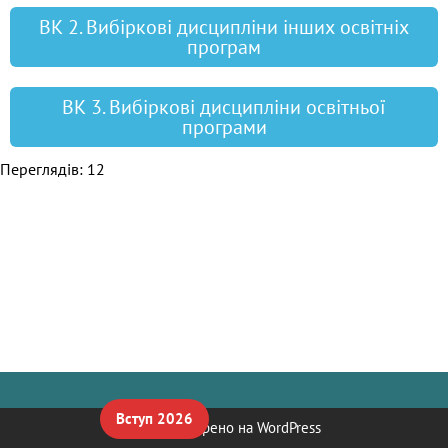
ВК 2. Вибіркові дисципліни інших освітніх
програм
ВК 3. Вибіркові дисципліни освітньої
програми
Переглядів: 12
Вступ 2026
Neve
| Створено на
WordPress