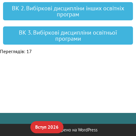
ВК 2. Вибіркові дисципліни інших освітніх
програм
ВК 3. Вибіркові дисципліни освітньої
програми
Переглядів: 17
Вступ 2026
Neve
| Створено на
WordPress