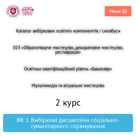
Меню
Перейти
до
Каталог вибіркових освітніх компонентів / силабуси
вмісту
023 «Образотворче мистецтво, декоративне мистецтво,
реставрація»
Освітньо-кваліфікаційний рівень «Бакалавр»
Мультимедіа та візуальне мистецтво
2 курс
ВК 1. Вибіркові дисципліни соціально-
гуманітарного спрямування