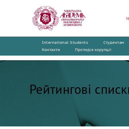
Перейти
до
вмісту
International Students
Студентам
Контакти
Протидія корупції
Рейтингові списк