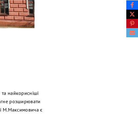
і та найкорисніші
рагне розширювати
ені М.Максимовича є