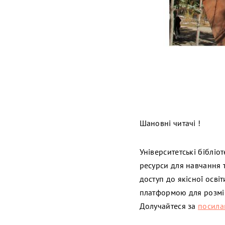
Шановні читачі !
Університетські біблі
ресурси для навчання 
доступ до якісної осві
платформою для розм
Долучайтеся за
посила