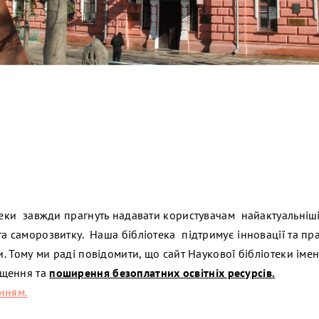
отеки завжди прагнуть надавати користувачам найактуальніш
та саморозвитку. Наша бібліотека підтримує інновації та п
ти. Тому ми раді повідомити, що сайт Наукової бібліотеки ім
іщення та
поширення безоплатних освітніх ресурсів.
нням.