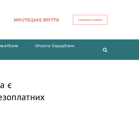
МИСТЕЦЬКЕ ЖИТТЯ
Скринька довіри
иватБанк
Оплата Ощадбанк
а є
езоплатних