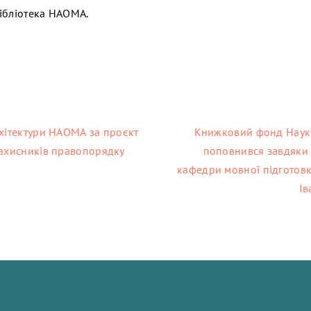
ібліотека НАОМА.
рхітектури НАОМА за проєкт
Книжковий фонд Наук
Захисників правопорядку
поповнився завдяки 
кафедри мовної підготов
Ів