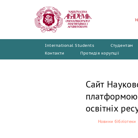
Перейти
до
вмісту
International Students
Студентам
Контакти
Протидія корупції
Сайт Науков
платформою 
освітніх рес
Новини бібліотеки