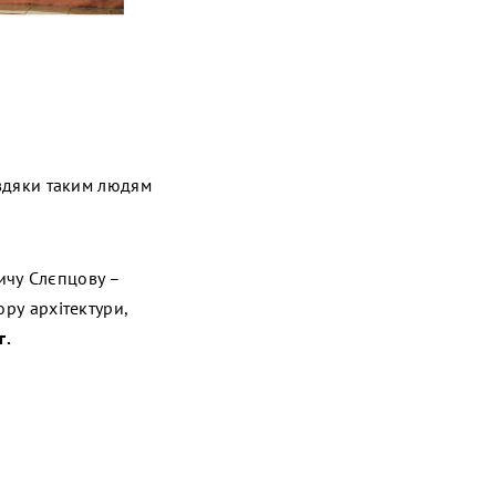
авдяки таким людям
ичу Слєпцову –
ору архітектури,
г.