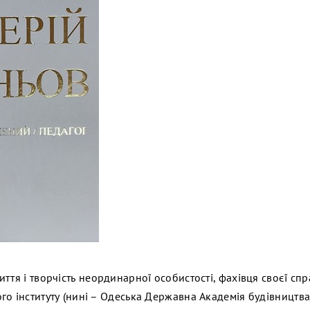
ття і творчість неординарної особистості, фахівця своєї сп
о інституту (нині – Одеська Державна Академія будівництва 