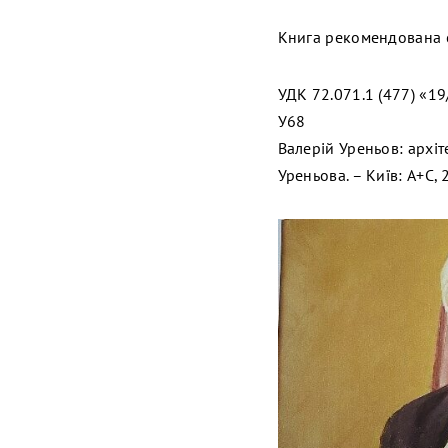
Книга рекомендована с
УДК 72.071.1 (477) «1
У68
Валерій Уреньов: архіте
Уреньова. – Київ: А+С, 2