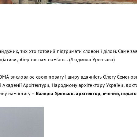
айдужих, тих хто готовий підтримати словом і ділом. Саме з
іціативи, зберігається пам’ять… (Людмила Уреньова)
ОМА висловлює свою повагу і щиру вдячність Олегу Семенов
 Академії Архітектури, Народному архітектору України, докт
ану нам книгу –
Валерій Уреньов: архітектор, вчений, педаго