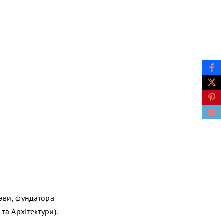
рави, фундатора
та Архітектури).