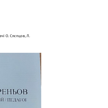
чі О. Слєпцов, Л.