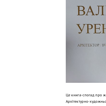
Це книга-спогад про жи
Архітектурно-художньог