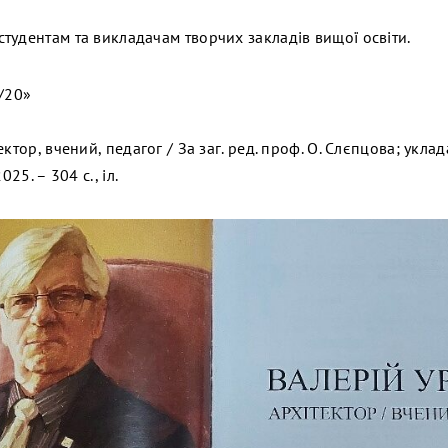
тудентам та викладачам творчих закладів вищої освіти.
9/20»
ктор, вчений, педагог / За заг. ред. проф. О. Слєпцова; уклада
025. – 304 с., іл.