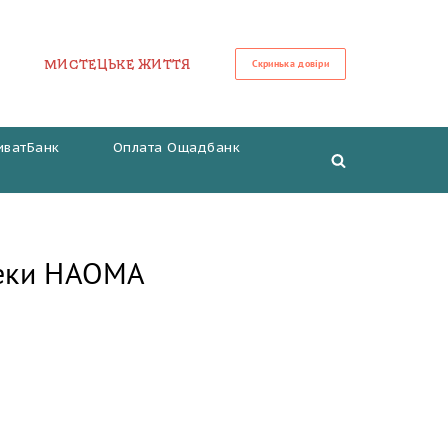
МИСТЕЦЬКЕ ЖИТТЯ
Скринька довіри
иватБанк
Оплата Ощадбанк
теки НАОМА