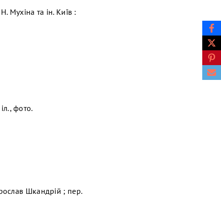
. Мухіна та ін. Київ :
іл., фото.
ослав Шкандрій ; пер.