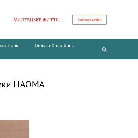
МИСТЕЦЬКЕ ЖИТТЯ
Скринька довіри
иватБанк
Оплата Ощадбанк
теки НАОМА