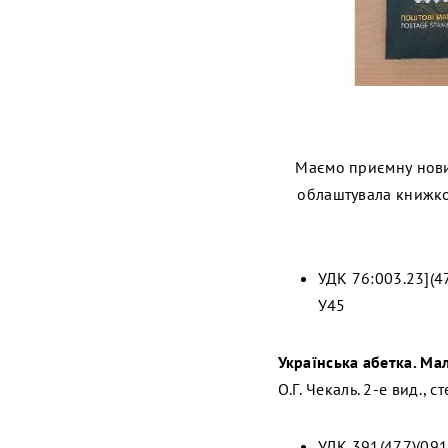
Маємо приємну нови
облаштувала книжков
УДК 76:003.23](4
У45
Українська абетка. Ма
О.Г. Чекаль. 2-е вид., с
УДК 391(477)(091