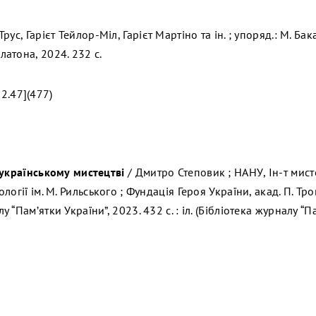
ус, Гарієт Тейлор-Міл, Гарієт Мартіно та ін. ; упоряд.: М. Бакає
атона, 2024. 232 с.
2.47](477)
 українському мистецтві
/ Дмитро Степовик ; НАНУ, Ін-т мист
огії ім. М. Рильського ; Фундація Героя України, акад. П. Трон
“Пам’ятки України”, 2023. 432 с. : іл. (Бібліотека журналу “П