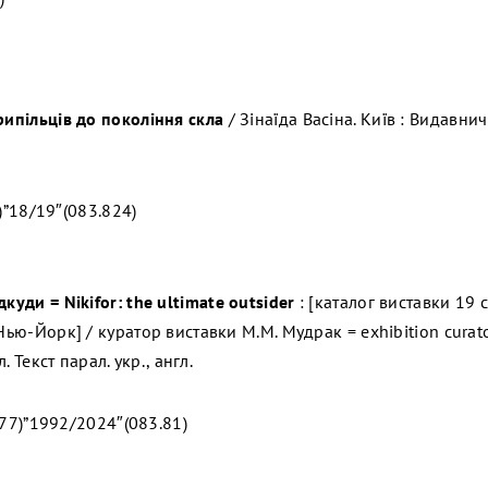
рипільців до покоління скла
/ Зінаїда Васіна. Київ : Видавни
)”18/19″(083.824)
ідкуди =
Nikifor
:
the
ultimate
outsider
: [каталог виставки 19 
Нью-Йорк] / куратор виставки М.М. Мудрак = exhibition curato
л. Текст парал. укр., англ.
77)”1992/2024″(083.81)