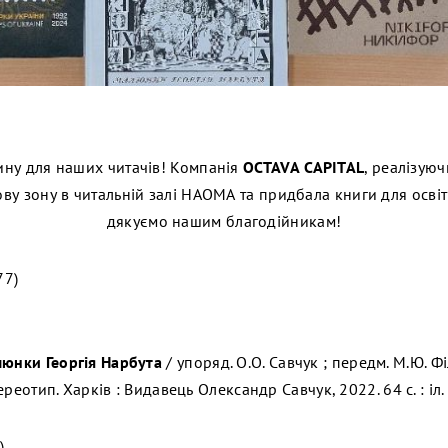
ну для наших читачів! Компанія
OCTAVA
CAPITAL
, реалізую
у зону в читальній залі НАОМА та придбала книги для осві
дякуємо нашим благодійникам!
77)
люнки Георгія Нарбута
/ упоряд. О.О. Савчук ; передм. М.Ю. Ф
тереотип. Харків : Видавець Олександр Савчук, 2022. 64 с. : іл.
)