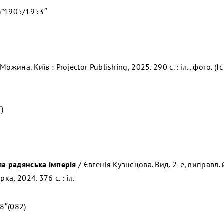
)”1905/1953″
ожина. Київ : Projector Publishing, 2025. 290 с. : іл., фото. (І
)
ла радянська імперія
/ Євгенія Кузнєцова. Вид. 2-е, виправл. 
ка, 2024. 376 с. : іл.
8″(082)