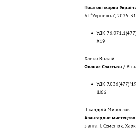
Поштові марки Україн
АТ “Укрпошта”, 2025. 316 
УДК 76.071.1(477
Х19
Ханко Віталій
Опанас Сластьон
/ Віта
УДК 7.036(477)”1
Ш66
Шкандрій Мирослав
Авангардне мистецтво в
з англ. І. Семенюк. Харкі