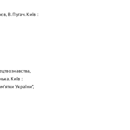
в, В. Пугач. Київ :
ецтвознавства,
ька. Київ :
ам’ятки України”,