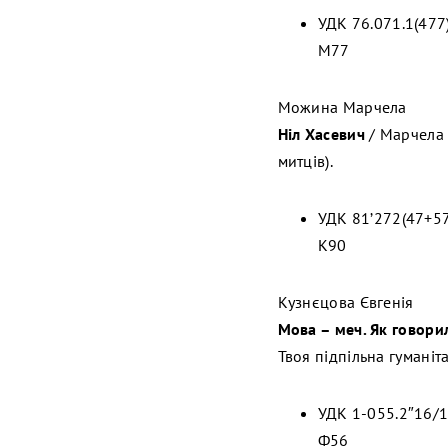
УДК 76.071.1(477
М77
Можина Марчела
Ніл Хасевич
/ Марчела М
митців).
УДК 81’272(47+57
К90
Кузнєцова Євгенія
Мова – меч. Як говори
Твоя підпільна гуманітар
УДК 1-055.2″16/1
Ф56