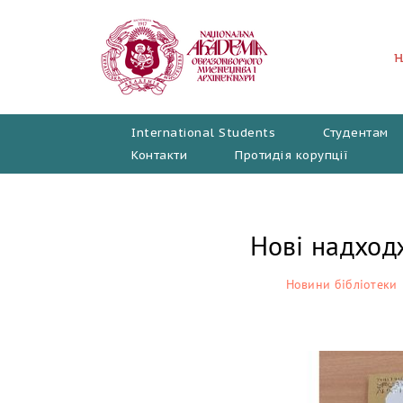
Перейти
до
вмісту
International Students
Студентам
Контакти
Протидія корупції
Нові надход
Новини бібліотеки