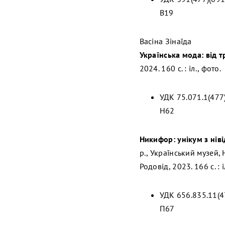
В19
Васіна Зінаїда
Українська мода: від т
2024. 160 с. : іл., фото.
УДК 75.071.1(477
Н62
Никифор: унікум з нів
р., Український музей, 
Родовід, 2023. 166 с. : і
УДК 656.835.11(4
П67