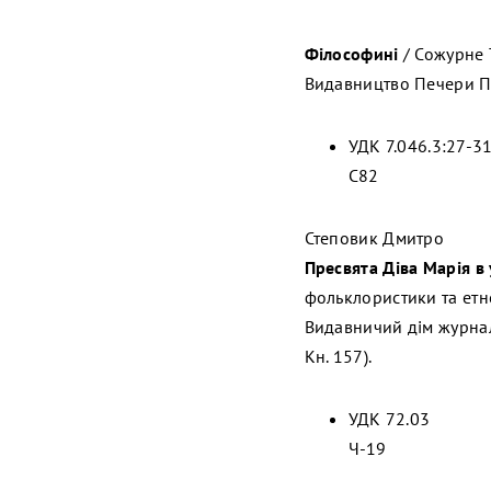
Філософині
/ Сожурне Тр
Видавництво Печери Пл
УДК 7.046.3:27-31
С82
Степовик Дмитро
Пресвята Діва Марія в
фольклористики та етнол
Видавничий дім журналу 
Кн. 157).
УДК 72.03
Ч-19