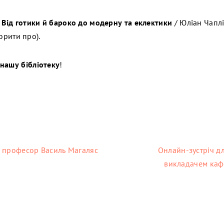
. Від готики й бароко до модерну та еклектики
/ Юліан Чаплін
ворити про).
нашу бібліотеку
!
: професор Василь Магаляс
Онлайн-зустріч дл
викладачем каф