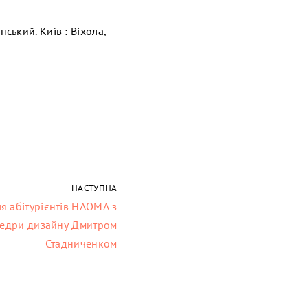
ський. Київ : Віхола,
НАСТУПНА
я абітурієнтів НАОМА з
едри дизайну Дмитром
Стадниченком