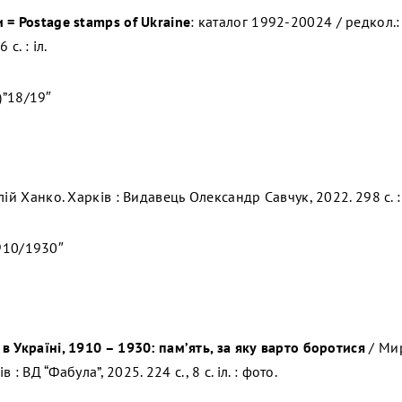
и =
Postage
stamps
of
Ukraine
: каталог 1992-20024 / редкол.: Н
с. : іл.
)”18/19″
лій Ханко. Харків : Видавець Олександр Савчук, 2022. 298 с. : 
910/1930″
 Україні, 1910 – 1930: пам’ять, за яку варто боротися
/ Мир
в : ВД “Фабула”, 2025. 224 с., 8 с. іл. : фото.