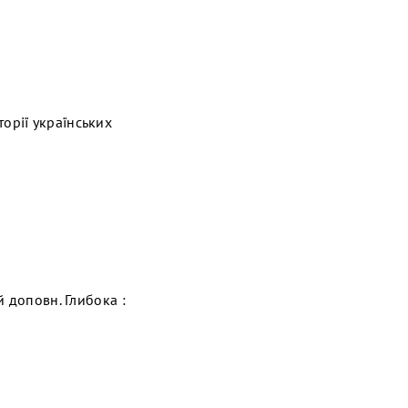
сторії українських
й доповн. Глибока :