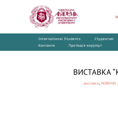
Перейти
до
вмісту
International Students
Студентам
Контакти
Протидія корупції
ВИСТАВКА “К
виставки
,
НОВИНИ