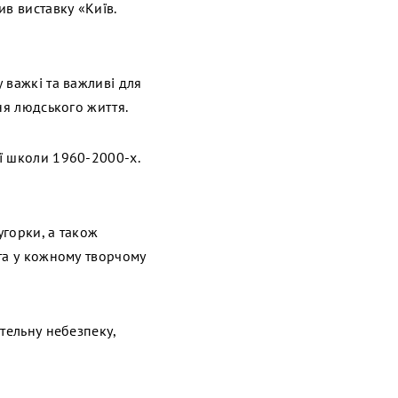
в виставку «Київ.
 важкі та важливі для
ня людського життя.
ї школи 1960-2000-х.
Цугорки, а також
та у кожному творчому
тельну небезпеку,