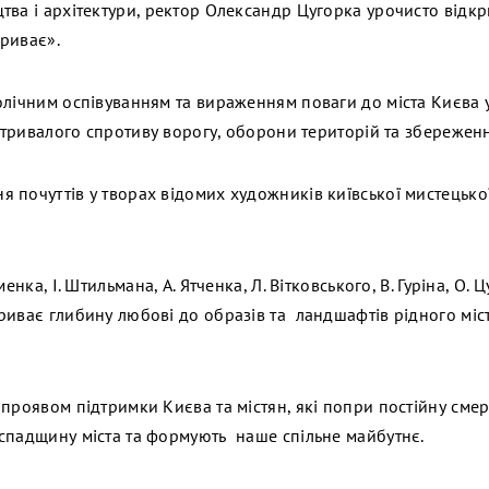
ва і архітектури, ректор Олександр Цугорка урочисто відкри
триває».
олічним оспівуванням та вираженням поваги до міста Києва у
и тривалого спротиву ворогу, оборони територій та збережен
 почуттів у творах відомих художників київської мистецько
енка, І. Штильмана, А. Ятченка, Л. Вітковського, В. Гуріна, О. 
риває глибину любові до образів та ландшафтів рідного міс
проявом підтримки Києва та містян, які попри постійну смер
спадщину міста та формують наше спільне майбутнє.