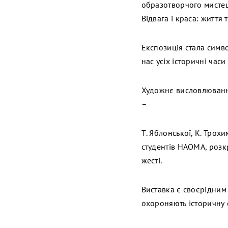
образотворчого мистецт
Відвага і краса: життя 
Експозиція стала симв
нас усіх історичні час
Художнє висловлювання
–
Т. Яблонської, К. Трохим
студентів НАОМА, розк
жесті.
Виставка є своєрідним 
охороняють історичну 