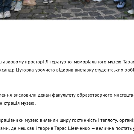
иставковому просторі Літературно-меморіального музею Тар
андр Цугорка урочисто відкрив виставку студентських робі
лення висловили декан факультету образотворчого мистецтва 
ністрація музею.
працівники музею виявили щиру гостинність і теплоту, орган
лами, де мешкав і творив Тарас Шевченко — велична постать 