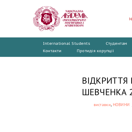
Перейти
до
вмісту
International Students
Студентам
Контакти
Протидія корупції
ВІДКРИТТЯ 
ШЕВЧЕНКА 
виставки
,
НОВИНИ