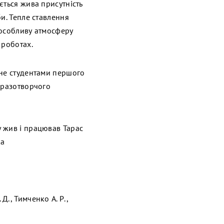
ється жива присутність
и. Тепле ставлення
и особливу атмосферу
 роботах.
ане студентами першого
бразотворчого
 жив і працював Тарас
ка
 Д., Тимченко А. Р.,