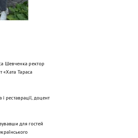
аса Шевченка ректор
т «Хата Тараса
і реставрації, доцент
ізувавши для гостей
українського