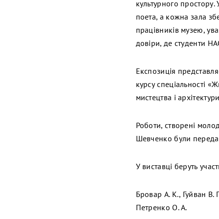
культурного простору.
поета, а кожна зала зб
працівників музею, ува
довіри, де студенти Н
Експозиція представля
курсу спеціальності «
мистецтва і архітектури
Роботи, створені моло
Шевченко були переда
У виставці беруть участ
Бровар А. К., Гуйван В. 
Петренко О. А.