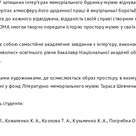
 У затишних інтер’єрах меморіального будинку-музею відчува
ерігає атмосферу його щоденної праці й внутрішньої боротьб
га до кожного відвідувача, відданість своїй справі створил
АОМА змогли творчо передати історію простору музею у своїх
є собою самостійне академічне завдання з інтер’єру, викон
Живопис» освітнього рівня бакалавр Національної академії о
.
дими художниками, де осмислюється образ простору, в якому
ні у фонд Літературно-меморіального музею Тараса Шевчен
ь студенти:
П., Коваленко К. А., Козлова Т. А., Кузьменко К. А., Погребна О.