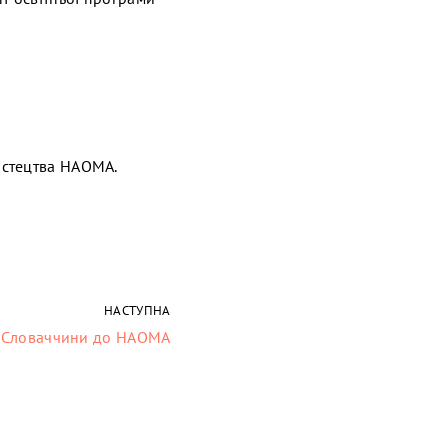
истецтва НАОМА.
НАСТУПНА
зі Словаччини до НАОМА