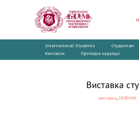
Перейти
до
вмісту
International Students
Студентам
Контакти
Протидія корупції
Виставка ст
виставки
,
НОВИНИ