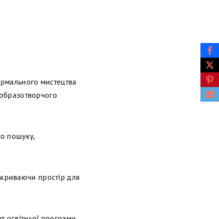
формального мистецтва
ї образотворчого
го пошуку,
дкриваючи простір для
т освітньої програми