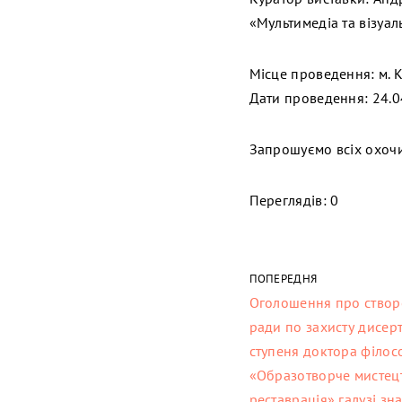
«Мультимедіа та візуал
Місце проведення: м. Ки
Дати проведення: 24.0
Запрошуємо всіх охочи
Переглядів: 0
ПОПЕРЕДНЯ
Оголошення про створе
ради по захисту дисерт
ступеня доктора філосо
«Образотворче мистецт
реставрація» галузі зн