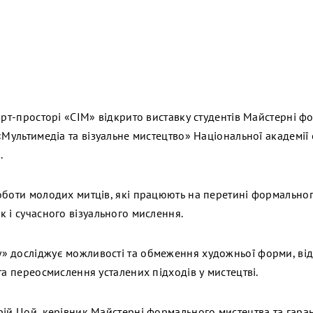
арт-просторі «СІМ» відкрито виставку студентів Майстерні 
«Мультимедіа та візуальне мистецтво» Національної академі
.
оботи молодих митців, які працюють на перетині формально
 і сучасного візуального мислення.
» досліджує можливості та обмеження художньої форми, ві
та переосмислення усталених підходів у мистецтві.
рій Цой, керівник Майстерні формального мистецтва та гаран