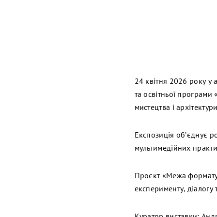
24 квітня 2026 року у 
та освітньої програми 
мистецтва і архітектури
Експозиція об’єднує р
мультимедійних практик
Проєкт «Межа формату
експерименту, діалогу 
Куратор виставки: Анд