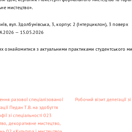
ьне мистецтво».
їв, вул. Здолбунівська, 3, корпус 2 (Інтерциклон), 3 поверх
4.2026 — 15.05.2026
х ознайомитися з актуальними практиками студентського м
ння разової спеціалізованої
Робочий візит делегації 
ації Педан Т.В. на здобуття
фії зі спеціальності 023
во, декоративне мистецтво,
ань 02 «Культура і мистецтво»