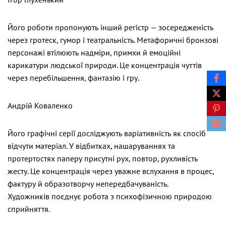
Його роботи пропонують інший регістр — зосередженість
через гротеск, гумор і театральність. Метафоричні бронзові
персонажі втілюють надміри, примхи й емоційні
карикатури людської природи. Це концентрація чуттів
через перебільшення, фантазію і гру.
Андрій Коваленко
Його графічні серії досліджують варіативність як спосіб
відчути матеріал. У відбитках, нашаруваннях та
протертостях паперу присутні рух, повтор, рухливість
жесту. Це концентрація через уважне вслухання в процес,
фактуру й образотворчу непередбачуваність.
Художників поєднує робота з психофізичною природою
сприйняття.