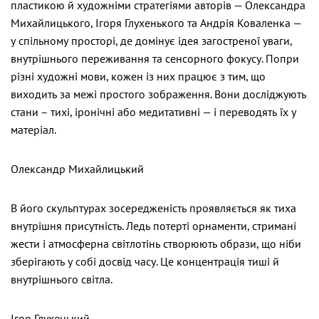
пластикою й художніми стратегіями авторів — Олександра
Михайлицького, Ігоря Глухенького та Андрія Коваленка —
у спільному просторі, де домінує ідея загостреної уваги,
внутрішнього переживання та сенсорного фокусу. Попри
різні художні мови, кожен із них працює з тим, що
виходить за межі простого зображення. Вони досліджують
стани – тихі, іронічні або медитативні — і переводять їх у
матеріал.
Олександр Михайлицький
В його скульптурах зосередженість проявляється як тиха
внутрішня присутність. Ледь потерті орнаменти, стримані
жести і атмосферна світлотінь створюють образи, що ніби
зберігають у собі досвід часу. Це концентрація тиші й
внутрішнього світла.
Ігор Глухенький