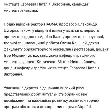
мистецтв Сергеєва Наталія Вікторівна, кандидат
мистецтвознавства.
Подію відкрив ректор НАОМА, професор Олександр
Цугорка. Також, у відкритті взяли участь т.в о. першого
проректора, доцент Адріан Балог, проректор з наукової,
творчої та інноваційної роботи Олена Кашшай, декан
факультету образотворчого мистецтва і реставрації, доцент
Ігор Мельничук, в.о. завідувача кафедри графічного
мистецтва, доцент Кириченко Віктор Миколайович,
доцент кафедри графічних мистецтв Сергеєва Наталія
Вікторівна.
Учасники відкриття відзначили високий рівень
представлених робіт, актуальність обраних тем
дослідження та важливість розвитку освітньо-творчих
програм підготовки докторів мистецтва в Україні.