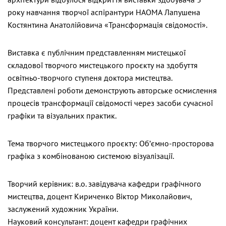
року навчання творчої аспірантури НАОМА Лапушена
Костянтина Анатолійовича «Трансформація свідомості».
Виставка є публічним представленням мистецької
складової творчого мистецького проєкту на здобуття
освітньо-творчого ступеня доктора мистецтва.
Представлені роботи демонструють авторське осмислення
процесів трансформації свідомості через засоби сучасної
графіки та візуальних практик.
Тема творчого мистецького проєкту: Об’ємно-просторова
графіка з комбінованою системою візуалізації.
Творчий керівник: в.о. завідувача кафедри графічного
мистецтва, доцент Кириченко Віктор Миколайович,
заслужений художник України.
Науковий консультант: доцент кафедри графічних