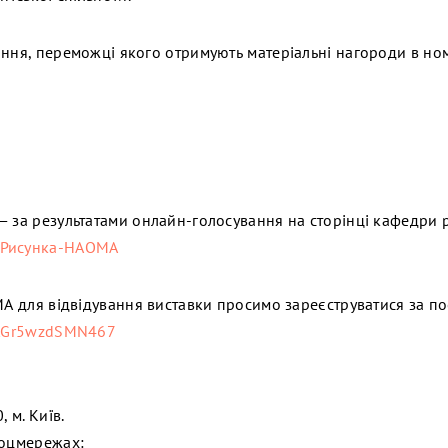
ання, переможці якого отримують матеріальні нагороди в ном
— за результатами онлайн-голосування на сторінці кафедри 
аРисунка-НАОМА
ОМА для відвідування виставки просимо зареєструватися за п
wxtGr5wzdSMN467
, м. Київ.
соцмережах: