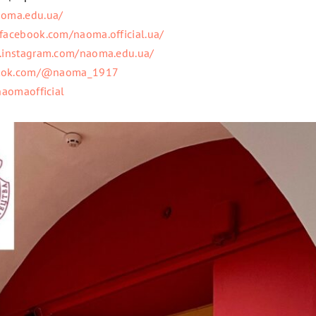
aoma.edu.ua/
facebook.com/naoma.official.ua/
.instagram.com/naoma.edu.ua/
iktok.com/@naoma_1917
naomaofficial