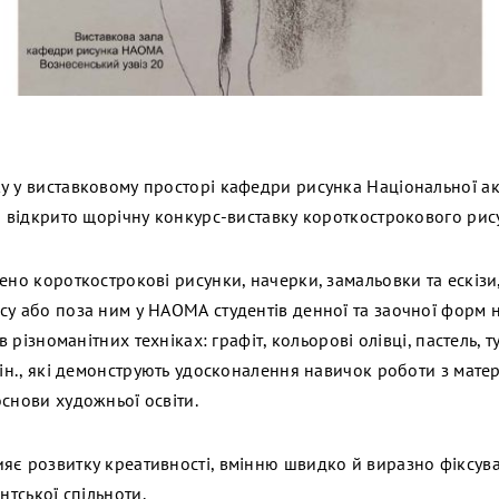
у у виставковому просторі кафедри рисунка Національної а
ри відкрито щорічну конкурс-виставку короткострокового рис
ено короткострокові рисунки, начерки, замальовки та ескізи,
у або поза ним у НАОМА студентів денної та заочної форм навч
 в різноманітних техніках: графіт, кольорові олівці, пастель, т
 ін., які демонструють удосконалення навичок роботи з мате
снови художньої освіти.
яє розвитку креативності, вмінню швидко й виразно фіксува
нтської спільноти.