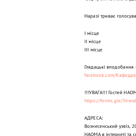
Наразі триває голосув
I місце
II місце
III місце
Глядацькі вподобання 
facebook.com/Кафедр
!!!УВАГА!!! Гостей НА
https://forms.gle/5h
АДРЕСА:
Вознесенський узвіз, 20
НАОМА в інтернеті та 