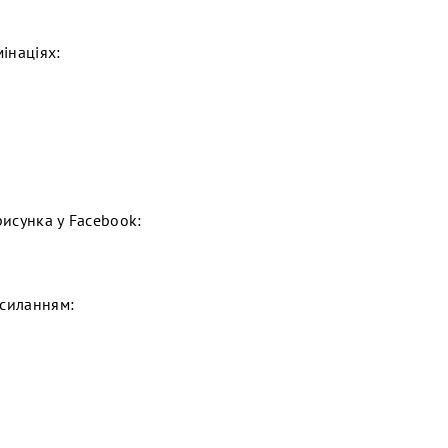
інаціях:
рисунка у Facebook:
осиланням: