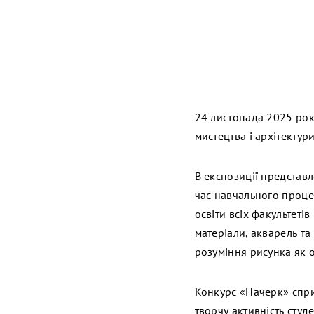
24 листопада 2025 рок
мистецтва і архітекту
В експозиції представл
час навчального процес
освіти всіх факультетів
матеріали, акварель та
розуміння рисунка як о
Конкурс «Начерк» спри
творчу активність студе