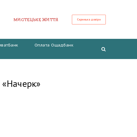
МИСТЕЦЬКЕ ЖИТТЯ
Скринька довіри
иватБанк
Оплата Ощадбанк
т «Начерк»