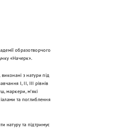
кадемії образотворчого
унку «Начерк».
 виконані з натури під
ання І, ІІ, ІІІ рівнів
уш, маркери, м’які
ріалами та поглиблення
ти натуру та підтримує