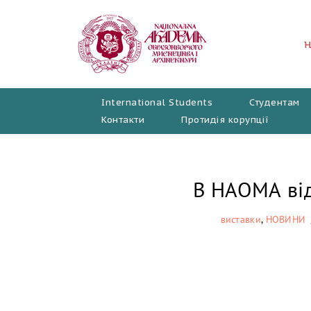
Перейти
до
вмісту
International Students
Студентам
Контакти
Протидія корупції
В НАОМА від
виставки
,
НОВИНИ