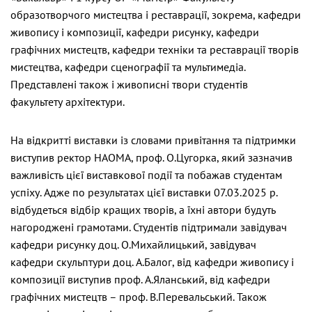
образотворчого мистецтва і реставрації, зокрема, кафедри
живопису і композиції, кафедри рисунку, кафедри
графічних мистецтв, кафедри техніки та реставрації творів
мистецтва, кафедри сценографії та мультимедіа.
Представлені також і живописні твори студентів
факультету архітектури.
На відкритті виставки із словами привітання та підтримки
виступив ректор НАОМА, проф. О.Цугорка, який зазначив
важливість цієї виставкової події та побажав студентам
успіху. Адже по результатах цієї виставки 07.03.2025 р.
відбудеться відбір кращих творів, а їхні автори будуть
нагороджені грамотами. Студентів підтримали завідувач
кафедри рисунку доц. О.Михайлицький, завідувач
кафедри скульптури доц. А.Балог, від кафедри живопису і
композиції виступив проф. А.Яланський, від кафедри
графічних мистецтв – проф. В.Перевальський. Також