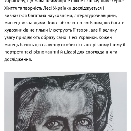
характеру, що мала неймовірне ніжне і співчутливе серце.
Життя та творчість Лесі Українки досліджується і
вивчається багатьма науковцями, літературознавцями,
мистецтвознавцями. Тож є абсолютно логічним, що багато
художників не тільки ілюструють її твори, але й велику
увагу приділяють образу самої Лесі Українки. Кожен
митець бачить цю славетну особистість по-різному і тому її
портрети такі різноманітні й цікаві для споглядання та
дослідження.