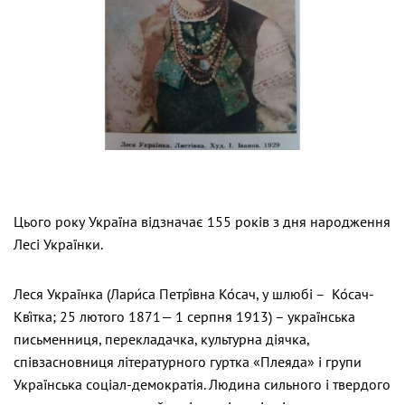
Цього року Україна відзначає 155 років з дня народження
Лесі Українки.
Леся Українка (Лари́са Петрі́вна Ко́сач, у шлюбі – Ко́сач-
Кві́тка; 25 лютого 1871— 1 серпня 1913) – українська
письменниця, перекладачка, культурна діячка,
співзасновниця літературного гуртка «Плеяда» і групи
Українська соціал-демократія. Людина сильного і твердого