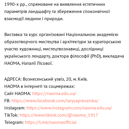
1990-х рр., спрямоване на виявлення естетичних
параметрів ландшафту та збереження споконвічної
взаємодії людини і природи.
Виставка та курс організовані Національною академією
образотворчого мистецтва і архітектури за кураторською
участю художниці, мистецтвознавиці, дослідниці
українського лендарту, доктора філософії (PhD), викладача
НАОМА, Наталії Лісової.
АДРЕСА: Вознесенський узвіз, 20, м. Київ.
НАОМА в інтернеті та соцмережах:
Cайт НАОМА:
https://naoma.edu.ua/
FB:
https://www.facebook.com/larysaprevarska/
Instagram:
https://www.instagram.com/naoma.edu.ua/
TikTok:
https://www.tiktok.com/@naoma_1917
Telegram:
https://t.me/naomaofficial