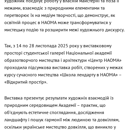
художник поєднує роботу у власній майстерні та поза її
межами, взаємодіє з природними елементами та
перетворює їх на медіум творчості, що демонструє, як
освітній процес в НАОМА може трансформуватися у
мистецьку подію та розширити межі художнього дискурсу.
Так, з 14 по 28 листопада 2025 року у виставковому
просторі студентської галереї Національної академії
образотворчого мистецтва і архітектури «Центр НАОМА»
проходила підсумкова виставка робіт, створених у межах
курсу сучасного мистецтва «Школа лендарту в НАОМА» –
«Відкритий простір».
Виставка презентує результати художніх взаємодій із
природним середовищем Академії – практик, що
об’єднують естетичне споглядання, дослідження
ландшафту і пошук гармонії між людиною та довкіллям,
оскільки українське мистецтво довкілля, що виникло у