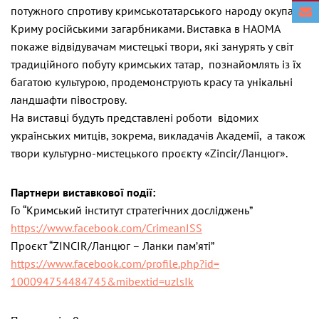
потужного спротиву кримськотатарського народу окупації
Криму російськими загарбниками. Виставка в НАОМА
покаже відвідувачам мистецькі твори, які занурять у світ
традиційного побуту кримських татар, познайомлять із їх
багатою культурою, продемонструють красу та унікальні
ландшафти півострову.
На виставці будуть представлені роботи відомих
українських митців, зокрема, викладачів Академії, а також
твори культурно-мистецького проєкту «Zincir/Ланцюг».
Партнери виставкової події:
Го “Кримський інститут стратегічних досліджень”
https://www.facebook.com/
CrimeanISS
Проєкт “ZINCIR/Ланцюг – Ланки пам’яті”
https://www.facebook.com/
profile.php?id=
100094754484745&mibextid=
uzlsIk