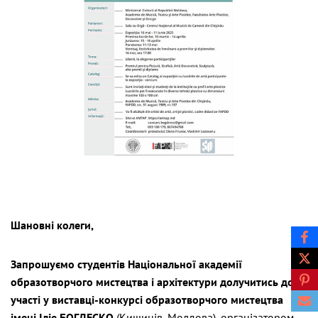
Шановні колеги,
Запрошуємо студентів Національної академії
образотворчого мистецтва і архітектури долучитись до
участі у виставці-конкурсі образотворчого мистецтва
імені Іліе БОГДЕСКО
(Кишинів, Молдова), організатором