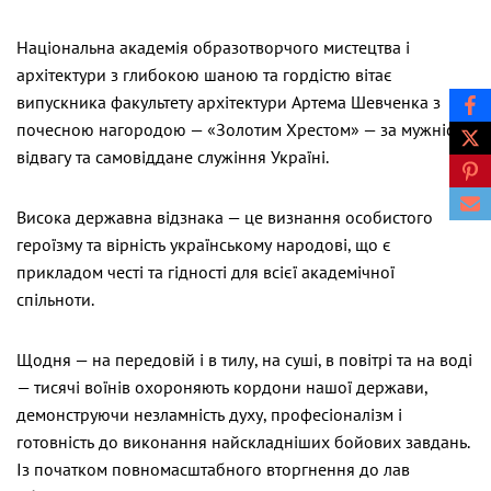
Національна академія образотворчого мистецтва і
архітектури з глибокою шаною та гордістю вітає
випускника факультету архітектури Артема Шевченка з
почесною нагородою — «Золотим Хрестом» — за мужність,
відвагу та самовіддане служіння Україні.
Висока державна відзнака — це визнання особистого
героїзму та вірність українському народові, що є
прикладом честі та гідності для всієї академічної
спільноти.
Щодня — на передовій і в тилу, на суші, в повітрі та на воді
— тисячі воїнів охороняють кордони нашої держави,
демонструючи незламність духу, професіоналізм і
готовність до виконання найскладніших бойових завдань.
Із початком повномасштабного вторгнення до лав