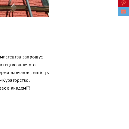
ї мистецтва запрошує
мистецтвознавчого
орми навчання, магістр:
 «Кураторство.
ас в академії!