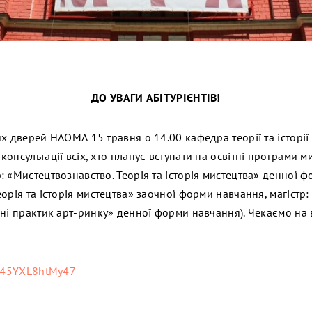
ДО УВАГИ АБІТУРІЄНТІВ!
их дверей НАОМА 15 травня о 14.00 кафедра теорії та історі
онсультації всіх, хто планує вступати на освітні програми 
 «Мистецтвознавство. Теорія та історія мистецтва» денної ф
орія та історія мистецтва» заочної форми навчання, магістр:
ні практик арт-ринку» денної форми навчання). Чекаємо на в
:
cx45YXL8htMy47