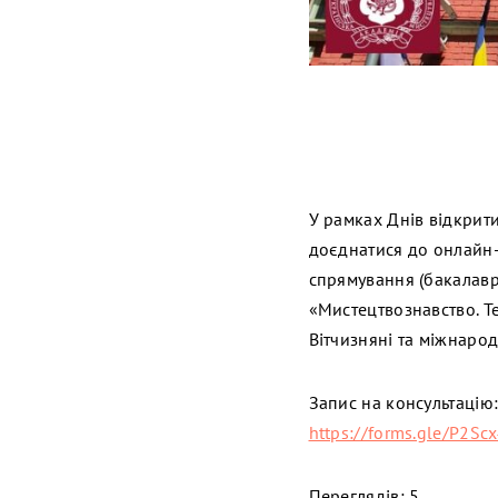
У рамках Днів відкрит
доєднатися до онлайн-к
спрямування (бакалавр:
«Мистецтвознавство. Те
Вітчизняні та міжнарод
Запис на консультацію
https://forms.gle/P2S
Переглядів: 5