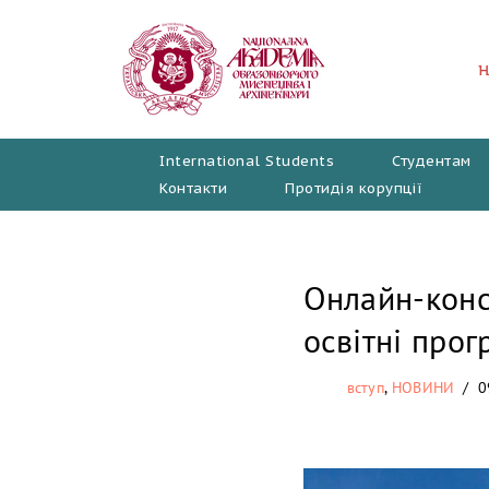
Перейти
до
вмісту
International Students
Студентам
Контакти
Протидія корупції
Онлайн-конс
освітні про
вступ
,
НОВИНИ
0