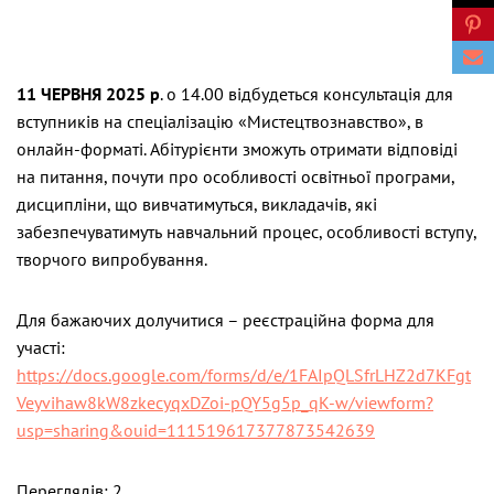
11 ЧЕРВНЯ 2025 р
. о 14.00 відбудеться консультація для
вступників на спеціалізацію «Мистецтвознавство», в
онлайн-форматі. Абітурієнти зможуть отримати відповіді
на питання, почути про особливості освітньої програми,
дисципліни, що вивчатимуться, викладачів, які
забезпечуватимуть навчальний процес, особливості вступу,
творчого випробування.
Для бажаючих долучитися – реєстраційна форма для
участі:
https://docs.google.com/forms/d/e/1FAIpQLSfrLHZ2d7KFgt
Veyvihaw8kW8zkecyqxDZoi-pQY5g5p_qK-w/viewform?
usp=sharing&ouid=111519617377873542639
Переглядів: 2