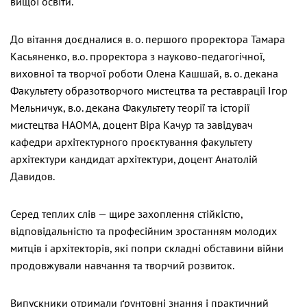
вищої освіти.
До вітання доєдналися в. о. першого проректора Тамара
Касьяненко, в.о. проректора з науково-педагогічної,
виховної та творчої роботи Олена Кашшай, в. о. декана
Факультету образотворчого мистецтва та реставрації Ігор
Мельничук, в.о. декана Факультету теорії та історії
мистецтва НАОМА, доцент Віра Качур та завідувач
кафедри архітектурного проєктування факультету
архітектури кандидат архітектури, доцент Анатолій
Давидов.
Серед теплих слів — щире захоплення стійкістю,
відповідальністю та професійним зростанням молодих
митців і архітекторів, які попри складні обставини війни
продовжували навчання та творчий розвиток.
Випускники отримали ґрунтовні знання і практичний